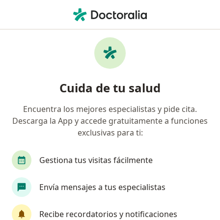
Men
Nutricionista • Localidad De Chapinero, Bogotá, Cundinamarca
Filtros
Seguro
Mapa
Nutricionistas en Localidad De Chapinero,
Cuida de tu salud
Bogotá
Encuentra los mejores especialistas y pide cita.
Descarga la App y accede gratuitamente a funciones
¿Cuál es tu compañía aseguradora?
exclusivas para ti:
Compañía De Medicina Prepagada Colsanitas S.A.
Gestiona tus visitas fácilmente
Envía mensajes a tus especialistas
Recibe recordatorios y notificaciones