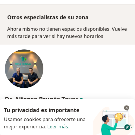
Otros especialistas de su zona
Ahora mismo no tienen espacios disponibles. Vuelve
más tarde para ver si hay nuevos horarios
Dr. Alfonso Brugés Tovar
·
Ver más
Odontólogo
Tu privacidad es importante
21 opiniones
Usamos cookies para ofrecerte una
Dirección
En línea
mejor experiencia.
Leer más
.