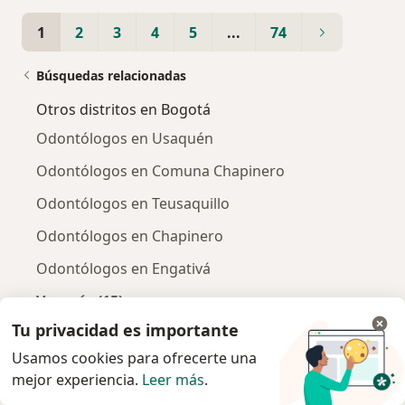
1
2
3
4
5
...
74
Búsquedas relacionadas
Otros distritos en Bogotá
Odontólogos en Usaquén
Odontólogos en Comuna Chapinero
Odontólogos en Teusaquillo
Odontólogos en Chapinero
Odontólogos en Engativá
Ver más (15)
Más en esta categoría: Otros distritos en Bo
Tu privacidad es importante
Usamos cookies para ofrecerte una
mejor experiencia.
Leer más
.
Página De Inicio
Odontólogo
Bogotá
Suba
Cambiar de ciudad
Cambiar de ciuda
Cambia