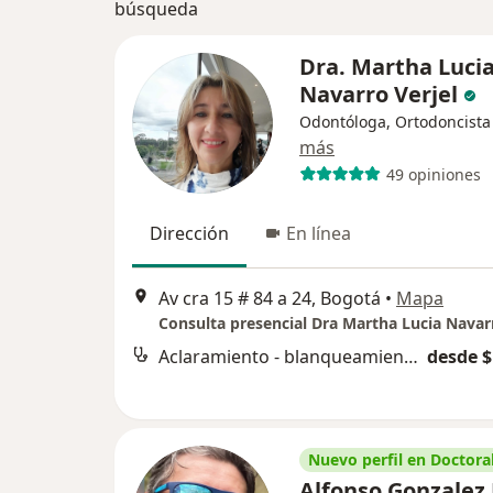
búsqueda
Dra. Martha Luci
Navarro Verjel
Odontóloga, Ortodoncista
más
49 opiniones
Dirección
En línea
Av cra 15 # 84 a 24, Bogotá
•
Mapa
Consulta presencial Dra Martha Lucia Navar
Aclaramiento - blanqueamiento dental
desde $
Nuevo perfil en Doctoral
Alfonso Gonzalez