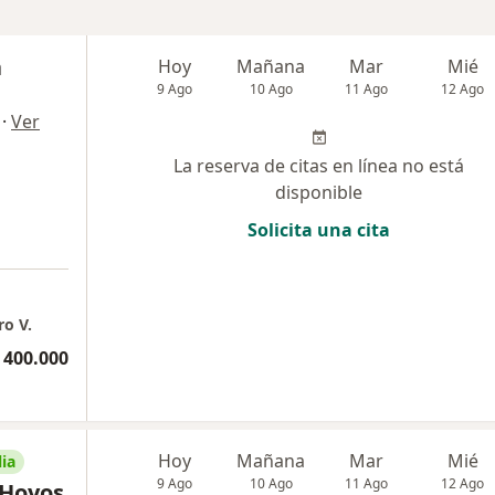
a
Hoy
Mañana
Mar
Mié
9 Ago
10 Ago
11 Ago
12 Ago
·
Ver
La reserva de citas en línea no está
disponible
Solicita una cita
ro V.
 400.000
Hoy
Mañana
Mar
Mié
ia
9 Ago
10 Ago
11 Ago
12 Ago
 Hoyos