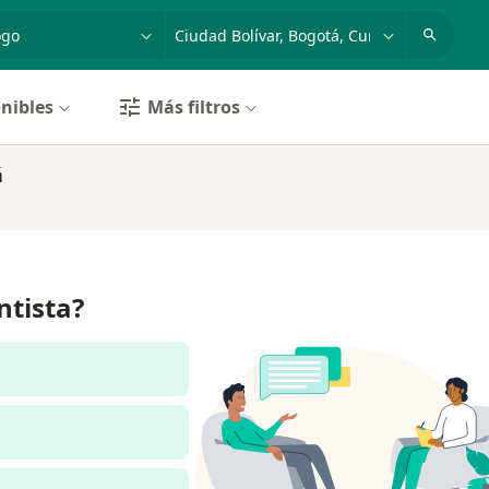
dad, enfermedad o nombre
p. ej. Bogotá
nibles
Más filtros
á
ntista?