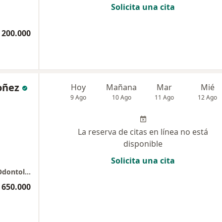
Solicita una cita
 200.000
oñez
Hoy
Mañana
Mar
Mié
9 Ago
10 Ago
11 Ago
12 Ago
La reserva de citas en línea no está
disponible
Solicita una cita
Centro Mayor Renew Dra Denisse Ordoñez Odontologia Estetica
 650.000