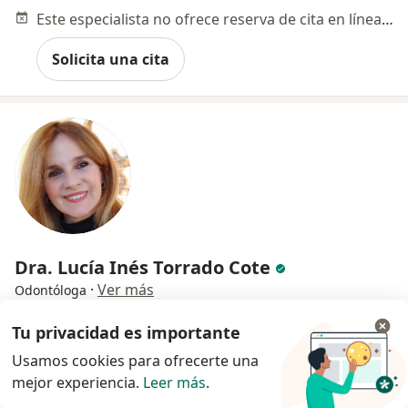
Este especialista no ofrece reserva de cita en línea en esta dirección.
Solicita una cita
Dra. Lucía Inés Torrado Cote
·
Ver más
Odontóloga
162 opiniones
Tu privacidad es importante
Dirección
En línea
Usamos cookies para ofrecerte una
mejor experiencia.
Leer más
.
Cr.13 # 119 87, Bogotá
•
Mapa