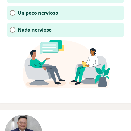
Un poco nervioso
Nada nervioso