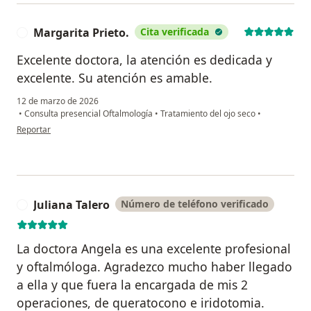
Margarita Prieto.
Cita verificada
M
Excelente doctora, la atención es dedicada y
excelente. Su atención es amable.
12 de marzo de 2026
•
Consulta presencial Oftalmología
•
Tratamiento del ojo seco
•
en opinión del usuario Margarita Prieto.
Reportar
Juliana Talero
Número de teléfono verificado
J
La doctora Angela es una excelente profesional
y oftalmóloga. Agradezco mucho haber llegado
a ella y que fuera la encargada de mis 2
operaciones, de queratocono e iridotomia.