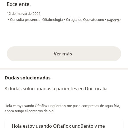
Excelente.
12 de marzo de 2026
en opinión de
•
Consulta presencial Oftalmología
•
Cirugía de Queratocono
•
Reportar
Ver más
opiniones anteriores
Dudas solucionadas
8 dudas solucionadas a pacientes en Doctoralia
Hola estoy usando Oftaflox ungüento y me puse compresas de agua fría,
ahora tengo el contorno de ojo
Hola estoy usando Oftaflox ungüento y me