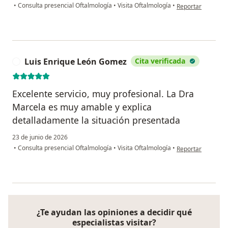
en opinión del usu
•
Consulta presencial Oftalmología
•
Visita Oftalmología
•
Reportar
Luis Enrique León Gomez
Cita verificada
L
Excelente servicio, muy profesional. La Dra
Marcela es muy amable y explica
detalladamente la situación presentada
23 de junio de 2026
en opinión del us
•
Consulta presencial Oftalmología
•
Visita Oftalmología
•
Reportar
¿Te ayudan las opiniones a decidir qué
especialistas visitar?