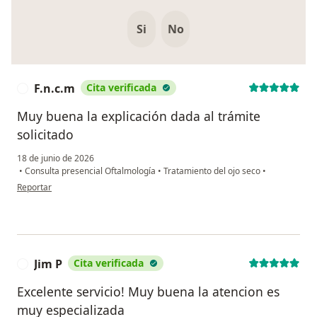
Si
No
F.n.c.m
Cita verificada
F
Muy buena la explicación dada al trámite
solicitado
18 de junio de 2026
•
Consulta presencial Oftalmología
•
Tratamiento del ojo seco
•
en opinión del usuario F.n.c.m
Reportar
Jim P
Cita verificada
J
Excelente servicio! Muy buena la atencion es
muy especializada