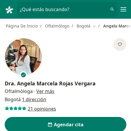
Men
¿Qué estás buscando?
Página De Inicio
Oftalmólogo
Bogotá
Angela Marce
Cambiar de ciudad
Dra.
Angela Marcela Rojas Vergara
sobre las especializaciones
Oftalmóloga
·
Ver más
Bogotá
1 dirección
21 opiniones
Agendar cita