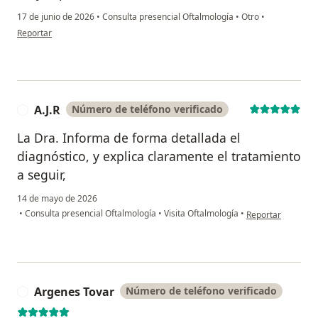
17 de junio de 2026
•
Consulta presencial Oftalmología
•
Otro
•
en opinión del usuario Jim P
Reportar
A.J.R
Número de teléfono verificado
A
La Dra. Informa de forma detallada el
diagnóstico, y explica claramente el tratamiento
a seguir,
14 de mayo de 2026
en opinión del usua
•
Consulta presencial Oftalmología
•
Visita Oftalmología
•
Reportar
Argenes Tovar
Número de teléfono verificado
A