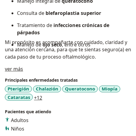
Manejo integral de
queratocono
Consulta de
blefaroplastia superior
Tratamiento de
infecciones crónicas de
párpados
Mi propósito es acompañarte con cuidado, claridad y
Manejo de
ojo seco
, entre otros
una atención cercana, para que te sientas seguro(a) en
cada paso de tu proceso oftalmológico.
Acerca de mí
ver más
Principales enfermedades tratadas
Pterigión
Chalazión
Queratocono
Miopía
a11y_sr_more_diseases
Cataratas
+12
Pacientes que atiendo
Adultos
Niños