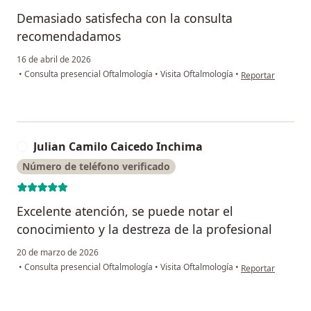
Demasiado satisfecha con la consulta
recomendadamos
16 de abril de 2026
en opinión del us
•
Consulta presencial Oftalmología
•
Visita Oftalmología
•
Reportar
Julian Camilo Caicedo Inchima
J
Número de teléfono verificado
Excelente atención, se puede notar el
conocimiento y la destreza de la profesional
20 de marzo de 2026
en opinión del usu
•
Consulta presencial Oftalmología
•
Visita Oftalmología
•
Reportar