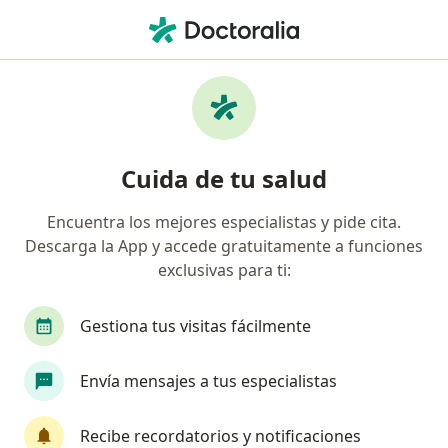
Men
Oftalmólogo • Comuna 3, Cali, Valle del Cauca
Filtros
Seguro
Mapa
Oftalmólogos en Comuna 3, Cali
Cuida de tu salud
Encuentra los mejores especialistas y pide cita.
¿Cuál es tu compañía aseguradora?
Descarga la App y accede gratuitamente a funciones
Suramericana S.A.
Allianz Seguros S.A.
Co
exclusivas para ti:
Gestiona tus visitas fácilmente
Envía mensajes a tus especialistas
Recibe recordatorios y notificaciones