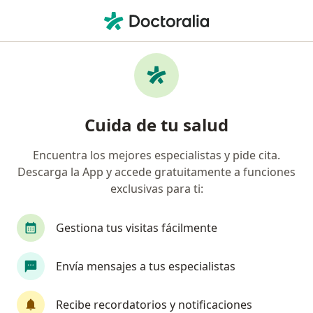
Men
Oftalmólogo • San Vicente, Cali, Valle del Cauca
Filtros
Seguro
Mapa
Oftalmólogos en San Vicente, Cali
Cuida de tu salud
Encuentra los mejores especialistas y pide cita.
¿Cuál es tu compañía aseguradora?
Descarga la App y accede gratuitamente a funciones
Suramericana S.A.
Colmedica Medicina Prepag
exclusivas para ti:
Gestiona tus visitas fácilmente
Envía mensajes a tus especialistas
Recibe recordatorios y notificaciones