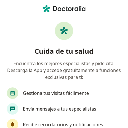
Men
Oftalmólogo • Los Cambulos, Cali, Valle del Cauca
Filtros
Seguro
Mapa
Oftalmólogos en Los Cambulos, Cali
Cuida de tu salud
Encuentra los mejores especialistas y pide cita.
¿Cuál es tu compañía aseguradora?
Descarga la App y accede gratuitamente a funciones
Compañía De Medicina Prepagada Colsanitas S.A.
exclusivas para ti:
Gestiona tus visitas fácilmente
Envía mensajes a tus especialistas
Recibe recordatorios y notificaciones