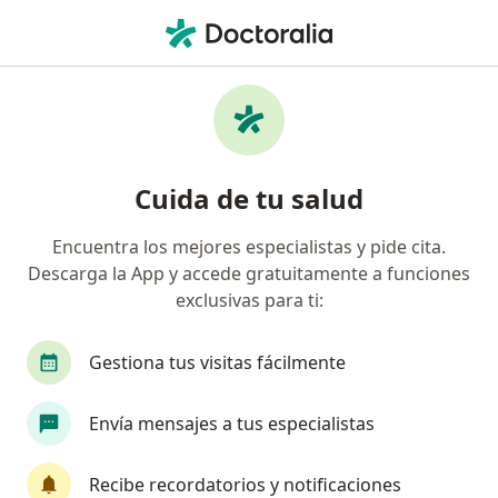
Men
Oftalmólogo • Ciudad Jardín, Cali, Valle del Cauca
Filtros
Seguro
Mapa
Oftalmólogos en Ciudad Jardín, Cali
Cuida de tu salud
Encuentra los mejores especialistas y pide cita.
¿Cuál es tu compañía aseguradora?
Descarga la App y accede gratuitamente a funciones
Compañía De Medicina Prepagada Colsanitas S.A.
exclusivas para ti:
Gestiona tus visitas fácilmente
Envía mensajes a tus especialistas
Recibe recordatorios y notificaciones