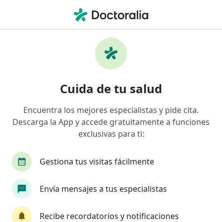
Men
Oftalmólogo • La Independencia, Cali, Valle del Cauca
Filtros
Seguro
Mapa
Oftalmólogos en La Independencia, Cali
Cuida de tu salud
Encuentra los mejores especialistas y pide cita.
¿Cuál es tu compañía aseguradora?
Descarga la App y accede gratuitamente a funciones
Compañía De Medicina Prepagada Colsanitas S.A.
exclusivas para ti:
Gestiona tus visitas fácilmente
Envía mensajes a tus especialistas
Recibe recordatorios y notificaciones