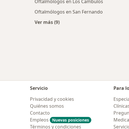
Oftalmólogos en Los Cambulos
Oftalmólogos en San Fernando
Ver más (9)
Más en esta categoría: Oftalmólogo
Servicio
Para l
Privacidad y cookies
Especia
Quiénes somos
Clínica
Contacto
Pregun
Empleos
Medic
Nuevas posiciones
Términos y condiciones
Servici