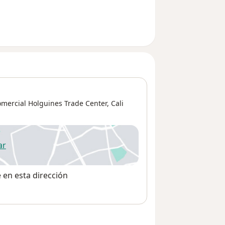
omercial Holguines Trade Center,
Cali
ar
 abre en una nueva pestaña
e en esta dirección