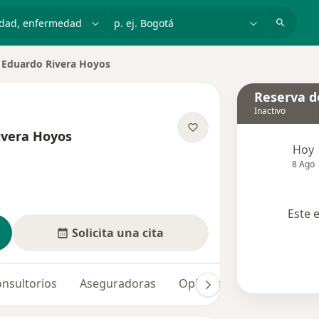
dad, enfermedad o nombre
p. ej. Bogotá
 Eduardo Rivera Hoyos
 ciudad
Reserva de
Inactivo
ivera Hoyos
Hoy
obre las especializaciones
8 Ago
Este 
Solicita una cita
nsultorios
Aseguradoras
Opiniones