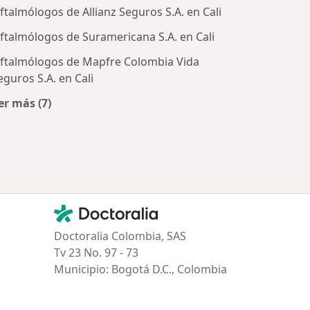
ftalmólogos de Allianz Seguros S.A. en Cali
ftalmólogos de Suramericana S.A. en Cali
ftalmólogos de Mapfre Colombia Vida
tratadas
eguros S.A. en Cali
er más (7)
Más en esta categoría: Aseguradoras más populares
Contacto
Doctoralia - Página de inicio
Doctoralia Colombia, SAS
Tv 23 No. 97 - 73
Municipio: Bogotá D.C., Colombia