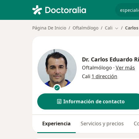
especiali
Página De Inicio
Oftalmólogo
Cali
Carlos
Cambiar de
Dr.
Carlos Eduardo R
s
Oftalmólogo
·
Ver más
Cali
1 dirección
Información de contacto
Experiencia
Servicios y precios
Co