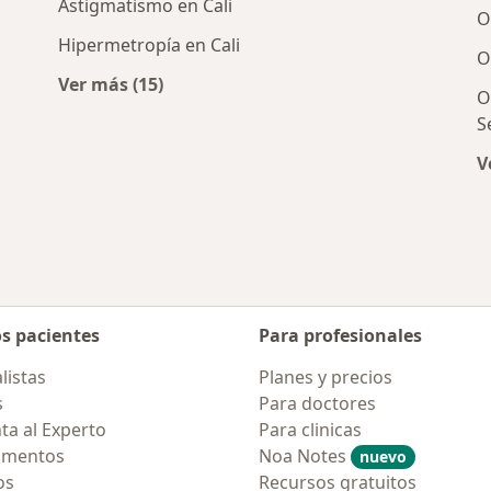
Astigmatismo en Cali
O
Hipermetropía en Cali
O
Ver más (15)
O
s cercanos
Más en esta categoría: Enfermedades más 
S
V
os pacientes
Para profesionales
listas
Planes y precios
s
Para doctores
ta al Experto
Para clinicas
amentos
Noa Notes
nuevo
os
Recursos gratuitos