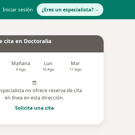
Iniciar sesión
¿Eres un especialista?
 cita en Doctoralia
Mañana
Lun
Mar
Mié
Jue
9 Ago
10 Ago
11 Ago
12 Ago
13 Ag
especialista no ofrece reserva de cita
en línea en esta dirección.
Solicita una cita