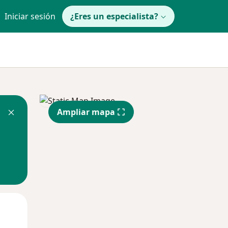
Iniciar sesión
¿Eres un especialista?
Ampliar mapa
Lun
Mar
Mié
10 Ago
11 Ago
12 Ago