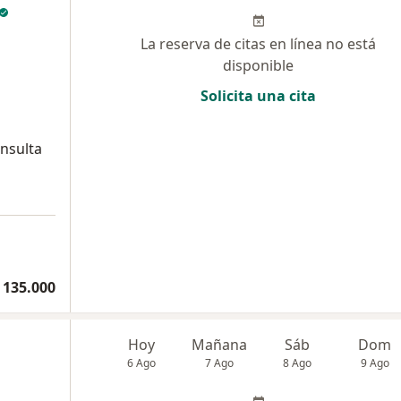
La reserva de citas en línea no está
disponible
Solicita una cita
onsulta
 135.000
Hoy
Mañana
Sáb
Dom
6 Ago
7 Ago
8 Ago
9 Ago