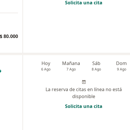
Solicita una cita
$ 80.000
Hoy
Mañana
Sáb
Dom
6 Ago
7 Ago
8 Ago
9 Ago
La reserva de citas en línea no está
disponible
Solicita una cita