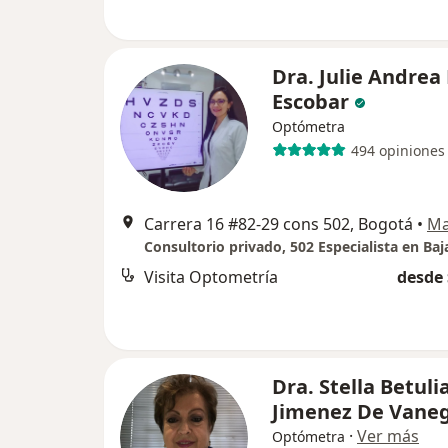
Dra. Julie Andrea
Escobar
Optómetra
494 opiniones
Carrera 16 #82-29 cons 502, Bogotá
•
M
Visita Optometría
desde 
Dra. Stella Betuli
Jimenez De Vane
·
Ver más
Optómetra