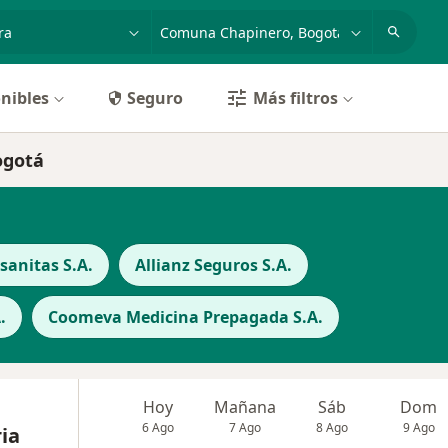
dad, enfermedad o nombre
p. ej. Bogotá
nibles
Seguro
Más filtros
ogotá
anitas S.A.
Allianz Seguros S.A.
.
Coomeva Medicina Prepagada S.A.
Hoy
Mañana
Sáb
Dom
6 Ago
7 Ago
8 Ago
9 Ago
ia