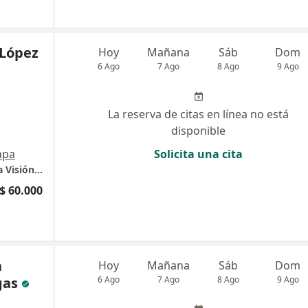
 López
Hoy
Mañana
Sáb
Dom
6 Ago
7 Ago
8 Ago
9 Ago
La reserva de citas en línea no está
disponible
apa
Solicita una cita
Consultorio privado, 502 Especialista en Baja Visión CENTRO PROFESIONAL DEL COUNTRY
$ 60.000
a
Hoy
Mañana
Sáb
Dom
gas
6 Ago
7 Ago
8 Ago
9 Ago