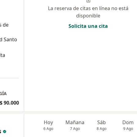
La reserva de citas en línea no está
disponible
s de
Solicita una cita
d Santo
lta
GÍA
$ 90.000
Hoy
Mañana
Sáb
Dom
6 Ago
7 Ago
8 Ago
9 Ago
s