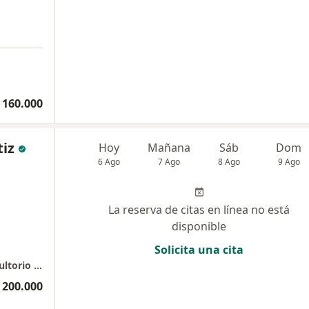
a
 160.000
tiz
Hoy
Mañana
Sáb
Dom
6 Ago
7 Ago
8 Ago
9 Ago
La reserva de citas en línea no está
disponible
Solicita una cita
Javier Celis Optometria Especializada - Consultorio 403
 200.000