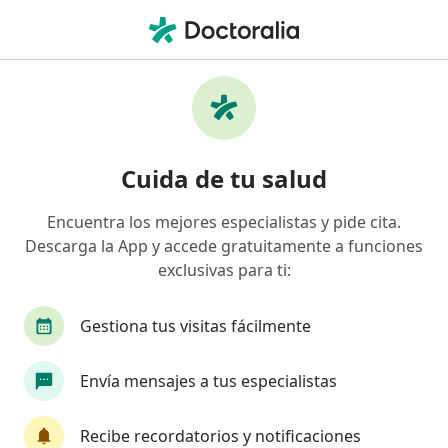
Men
Optómetra • Engativá, Bogotá, Cundinamarca
Filtros
Seguro
Mapa
Optómetras en Engativá, Bogotá
Cuida de tu salud
Encuentra los mejores especialistas y pide cita.
¿Cuál es tu compañía aseguradora?
Descarga la App y accede gratuitamente a funciones
Coomeva Medicina Prepagada S.A.
exclusivas para ti:
Gestiona tus visitas fácilmente
Envía mensajes a tus especialistas
Recibe recordatorios y notificaciones