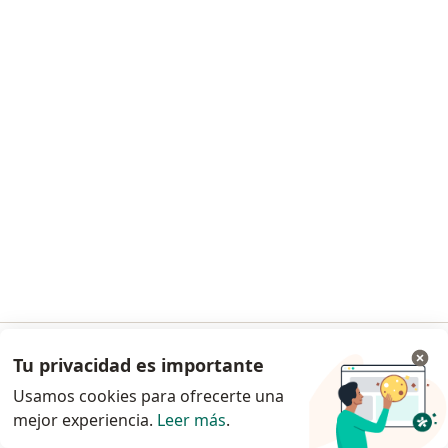
Dra. Diana Jeaneth Castro Rodriguez
·
Ver más
Optómetra, Terapeuta complementario
33 opiniones
Dirección
En línea
Calle 145 # 91-19 local 2-117, Bogotá
•
Mapa
Optometría Centro Suba local 2-117
Visita Optometría
desde $ 30.000
Este especialista no ofrece reserva de cita en línea en esta dirección.
Solicita una cita
Tu privacidad es importante
Ir a la app
Usamos cookies para ofrecerte una
mejor experiencia.
Leer más
.
Continuar en el navegador