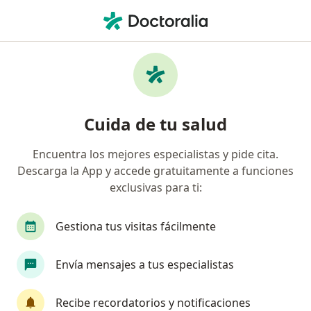
Men
Optómetra • Rafael Uribe Uribe, Bogotá, Cundinamarca
Filtros
Mapa
Optómetras en Rafael Uribe Uribe, Bogotá
Cuida de tu salud
Encuentra los mejores especialistas y pide cita.
Descarga la App y accede gratuitamente a funciones
exclusivas para ti:
Gestiona tus visitas fácilmente
Dr. John Eder Martinez Borda
Envía mensajes a tus especialistas
Optómetra
Dirección
En línea
Recibe recordatorios y notificaciones