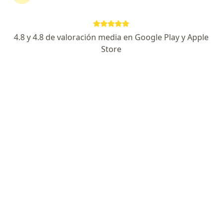
Calle 10 #8-24, Fusagasugá
•
Mapa
Optometría, Contactología
4.8 y 4.8 de valoración media en Google Play y Apple
Visita Optometría
$ 70.000
Store
Este especialista no ofrece reserva de cita en línea en esta dirección.
Solicita una cita
Dra. Nathali Riascos
·
Ver más
Optómetra