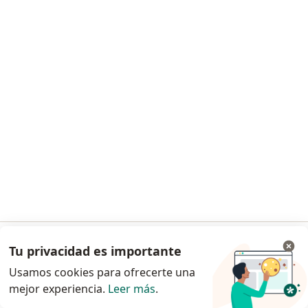
Dra. Tania Lorena Rojas Moreras
Optómetra
1 opinión
Edificio Brixton , Bogotá
•
Mapa
Tania Lorena Rojas
Este especialista no ofrece reserva de cita en línea en esta dirección.
Solicita una cita
Tu privacidad es importante
Ir a la app
Usamos cookies para ofrecerte una
mejor experiencia.
Leer más
.
Continuar en el navegador