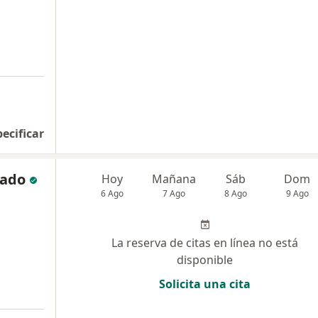
a
pecificar
gado
Hoy
Mañana
Sáb
Dom
6 Ago
7 Ago
8 Ago
9 Ago
La reserva de citas en línea no está
disponible
Solicita una cita