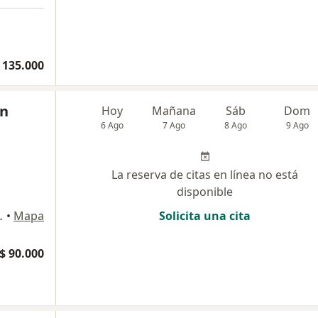
 135.000
on
Hoy
Mañana
Sáb
Dom
6 Ago
7 Ago
8 Ago
9 Ago
La reserva de citas en línea no está
disponible
o Horizonte, Bogotá
•
Mapa
Solicita una cita
$ 90.000