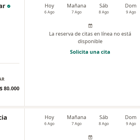
ar
Hoy
Mañana
Sáb
Dom
6 Ago
7 Ago
8 Ago
9 Ago
La reserva de citas en línea no está
disponible
Solicita una cita
AR
$ 80.000
cia
Hoy
Mañana
Sáb
Dom
6 Ago
7 Ago
8 Ago
9 Ago