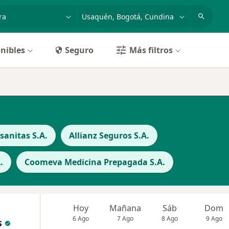
dad, enfermedad o nombre
p. ej. Bogotá
nibles
Seguro
Más filtros
anitas S.A.
Allianz Seguros S.A.
.
Coomeva Medicina Prepagada S.A.
Hoy
Mañana
Sáb
Dom
6 Ago
7 Ago
8 Ago
9 Ago
s