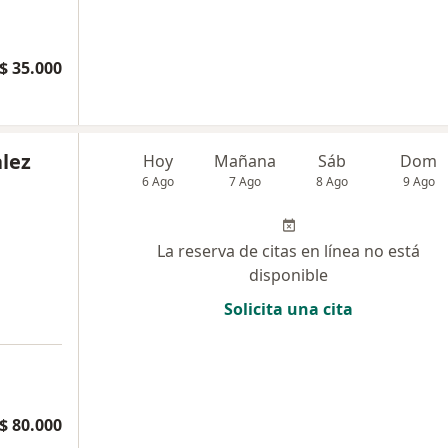
$ 35.000
alez
Hoy
Mañana
Sáb
Dom
6 Ago
7 Ago
8 Ago
9 Ago
La reserva de citas en línea no está
disponible
Solicita una cita
$ 80.000