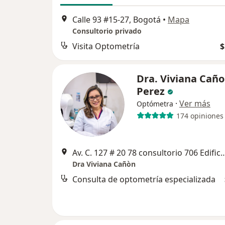
Calle 93 #15-27, Bogotá
•
Mapa
Consultorio privado
Visita Optometría
$
Dra. Viviana Cañ
Perez
·
Ver más
Optómetra
174 opiniones
Av. C. 127 # 20 78 consultorio 706 Edifici
Dra Viviana Cañòn
Consulta de optometría especializada