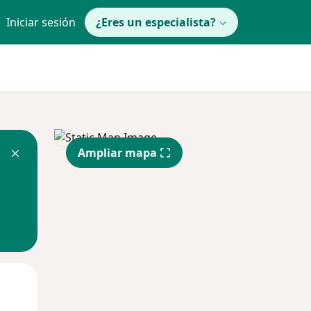
Iniciar sesión
¿Eres un especialista?
Ampliar mapa
Lun
Mar
Mié
10 Ago
11 Ago
12 Ago