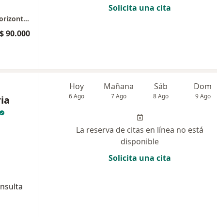
Solicita una cita
Consulta Privada de Optometría - Edificio Horizonte Health Resources Consultorio 509
$ 90.000
Hoy
Mañana
Sáb
Dom
6 Ago
7 Ago
8 Ago
9 Ago
ia
La reserva de citas en línea no está
disponible
Solicita una cita
onsulta