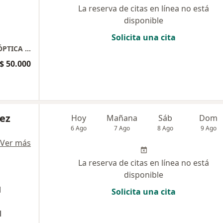
La reserva de citas en línea no está
disponible
Solicita una cita
CENTRO COMERCIAL MAZUREN LOCAL 196 ÓPTICA NATURAL VISION
$ 50.000
ez
Hoy
Mañana
Sáb
Dom
6 Ago
7 Ago
8 Ago
9 Ago
Ver más
La reserva de citas en línea no está
disponible
l
Solicita una cita
l