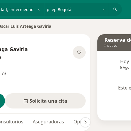
dad, enfermedad o nombre
p. ej. Bogotá
scar Luis Arteaga Gaviria
ar de ciudad
Reserva de
Inactivo
aga Gaviria
sobre las especializaciones
s
Hoy
6 Ago
173
Este 
Solicita una cita
nsultorios
Aseguradoras
Opiniones (12)
Dudas 