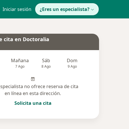
Iniciar sesión
¿Eres un especialista?
 cita en Doctoralia
Mañana
Sáb
Dom
Lun
Mar
7 Ago
8 Ago
9 Ago
10 Ago
11 Ag
especialista no ofrece reserva de cita
en línea en esta dirección.
Solicita una cita
solucionadas (1)