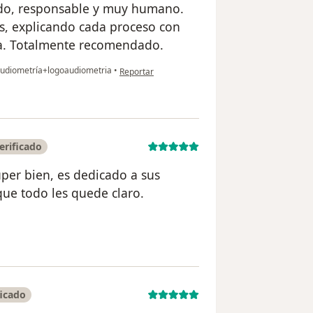
ado, responsable y muy humano.
as, explicando cada proceso con
a. Totalmente recomendado.
en opinión del usuario Tatiana Romero
audiometría+logoaudiometria
•
Reportar
erificado
uper bien, es dedicado a sus
que todo les quede claro.
usuario Nancy Carreño
ficado