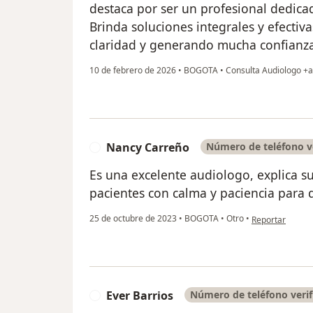
destaca por ser un profesional dedic
Brinda soluciones integrales y efectiv
claridad y generando mucha confianz
10 de febrero de 2026
•
BOGOTA
•
Consulta Audiologo +
Nancy Carreño
Número de teléfono v
N
Es una excelente audiologo, explica s
pacientes con calma y paciencia para 
en opinión del 
25 de octubre de 2023
•
BOGOTA
•
Otro
•
Reportar
Ever Barrios
Número de teléfono veri
E