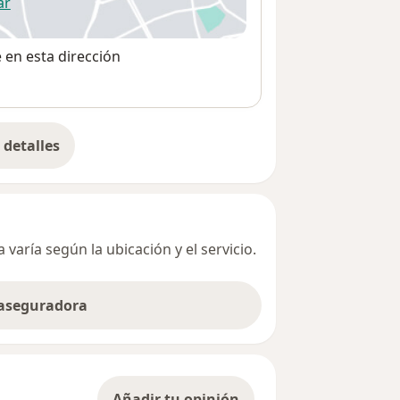
ar
 abre en una nueva pestaña
e en esta dirección
detalles
bre la dirección
varía según la ubicación y el servicio.
 aseguradora
Añadir tu opinión