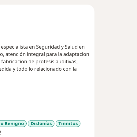
 especialista en Seguridad y Salud en
o, atención integral para la adaptacion
fabricacion de protesis auditivas,
do con la
ico Benigno
Disfonías
Tinnitus
a11y_sr_more_diseases
2