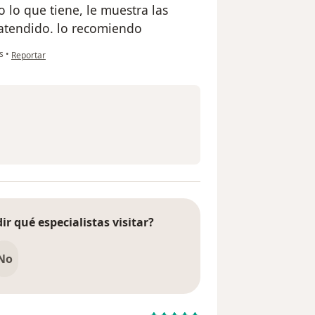
o lo que tiene, le muestra las
atendido. lo recomiendo
en opinión del usuario Ever Barrios
s
•
Reportar
ir qué especialistas visitar?
No