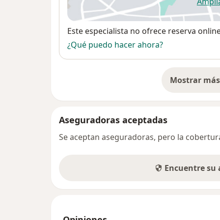
Ampli
se
Disponibilidad
Este especialista no ofrece reserva onlin
¿Qué puedo hacer ahora?
Mostrar más 
so
Aseguradoras aceptadas
Se aceptan aseguradoras, pero la cobertura 
Encuentre su
Opiniones