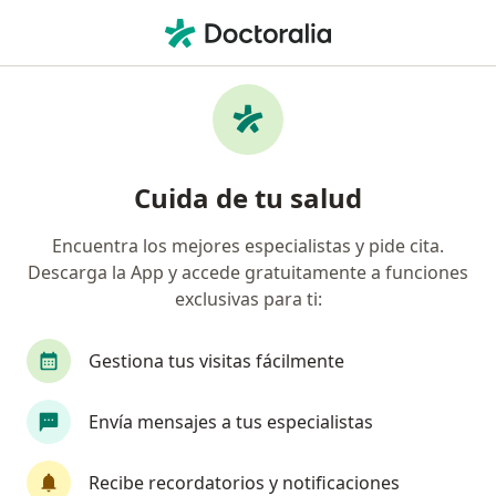
Men
Otorrinolaringólogo • Bogotá, Cundinamarca
Filtros
Seguro:
Bmi Colombia Compañ
Otorrinolaringólogos recomendados de Bmi
Cuida de tu salud
Colombia Compañía De Seguros De Vida S.A.
en Bogotá
Encuentra los mejores especialistas y pide cita.
Descarga la App y accede gratuitamente a funciones
exclusivas para ti:
Gestiona tus visitas fácilmente
Envía mensajes a tus especialistas
Destacado
Recibe recordatorios y notificaciones
Dr. Juan Pablo Hernandez Ortega