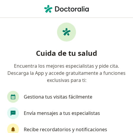
Men
Otorrinolaringólogo • La Alameda, Cali, Valle del Cauca
Filtros
Seguro
Mapa
Otorrinolaringólogos en La Alameda, Cali
Cuida de tu salud
Encuentra los mejores especialistas y pide cita.
¿Cuál es tu compañía aseguradora?
Descarga la App y accede gratuitamente a funciones
Compañía De Medicina Prepagada Colsanitas S.A.
exclusivas para ti:
Gestiona tus visitas fácilmente
Envía mensajes a tus especialistas
Recibe recordatorios y notificaciones