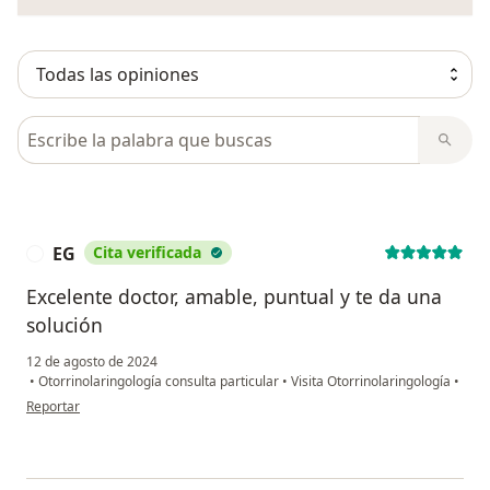
Busca en opiniones
EG
Cita verificada
E
Excelente doctor, amable, puntual y te da una
solución
12 de agosto de 2024
•
Otorrinolaringología consulta particular
•
Visita Otorrinolaringología
•
en opinión del usuario EG
Reportar