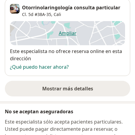
Otorrinolaringología consulta particular
Cl. 5d #38A-35,
Cali
Ampliar
se abre en una nueva pestañ
Disponibilidad
Este especialista no ofrece reserva online en esta
dirección
¿Qué puedo hacer ahora?
Mostrar más detalles
sobre la dirección
No se aceptan aseguradoras
Este especialista sólo acepta pacientes particulares.
Usted puede pagar directamente para reservar, o