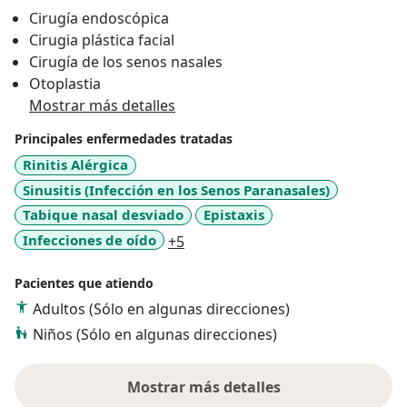
tecnológicas, y habilidades quirúrgicas en la
Cirugía endoscópica
resolución de los problemas de la especialidad de
Cirugia plástica facial
otorrinolaringología.
Cirugía de los senos nasales
Otoplastia
Mostrar más detalles
Principales enfermedades tratadas
Rinitis Alérgica
Sinusitis (Infección en los Senos Paranasales)
Tabique nasal desviado
Epistaxis
a11y_sr_more_diseases
Infecciones de oído
+5
Pacientes que atiendo
Adultos (Sólo en algunas direcciones)
Niños (Sólo en algunas direcciones)
Mostrar más detalles
sobre la experiencia