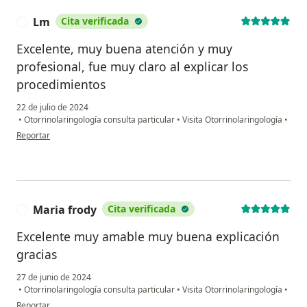
Lm
Cita verificada
L
Excelente, muy buena atención y muy
profesional, fue muy claro al explicar los
procedimientos
22 de julio de 2024
•
Otorrinolaringología consulta particular
•
Visita Otorrinolaringología
•
en opinión del usuario Lm
Reportar
Maria frody
Cita verificada
M
Excelente muy amable muy buena explicación
gracias
27 de junio de 2024
•
Otorrinolaringología consulta particular
•
Visita Otorrinolaringología
•
en opinión del usuario Maria frody
Reportar