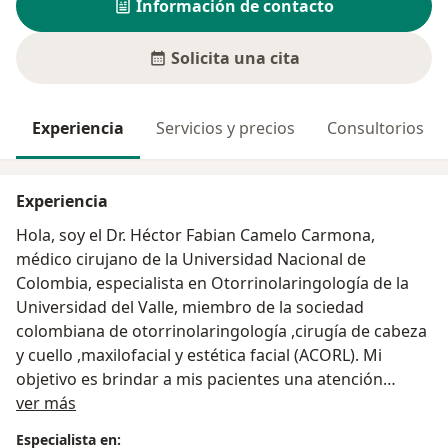
Información de contacto
Solicita una cita
Experiencia
Servicios y precios
Consultorios
Experiencia
Hola, soy el Dr. Héctor Fabian Camelo Carmona,
médico cirujano de la Universidad Nacional de
Colombia, especialista en Otorrinolaringología de la
Universidad del Valle, miembro de la sociedad
colombiana de otorrinolaringología ,cirugía de cabeza
y cuello ,maxilofacial y estética facial (ACORL). Mi
objetivo es brindar a mis pacientes una atención
Acerca de mí
humanizada, cálida, personalizada, científica
ver más
enfocando mis conocimientos, herramientas
Especialista en: