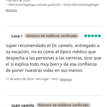
5 de abril de 2024
•
Otorrinolaringología consulta particular
•
Visita Otorrinolaringología
•
en opinión del usuario Paola
Reportar
Lina r
Número de teléfono verificado
L
super recomendado el Dr. camelo, entregado a
su vocación, no es como el típico médico que
despacha a las personas a las carreras, sino que
el sí explica todo muy bien y da esa confianza
de poner nuestras vidas en sus manos.
en opinión del usuario Lina r
31 de enero de 2024
•
otro lugar
•
Otro
•
Reportar
juan camilo
Número de teléfono verificado
J