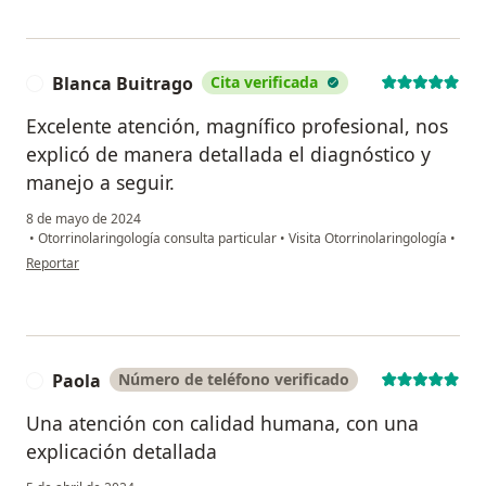
Blanca Buitrago
Cita verificada
B
Excelente atención, magnífico profesional, nos
explicó de manera detallada el diagnóstico y
manejo a seguir.
8 de mayo de 2024
•
Otorrinolaringología consulta particular
•
Visita Otorrinolaringología
•
en opinión del usuario Blanca Buitrago
Reportar
Paola
Número de teléfono verificado
P
Una atención con calidad humana, con una
explicación detallada