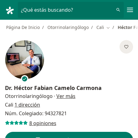
Men
¿Qué estás buscando?
Página De Inicio
Otorrinolaringólogo
Cali
Héctor F
Cambiar de ci
Dr.
Héctor Fabian Camelo Carmona
sobre las especializaciones
Otorrinolaringólogo
·
Ver más
Cali
1 dirección
Núm. Colegiado: 94327821
8 opiniones