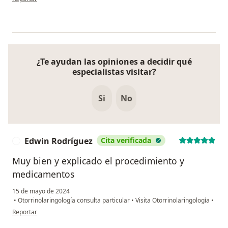
¿Te ayudan las opiniones a decidir qué
especialistas visitar?
Si
No
Edwin Rodríguez
Cita verificada
E
Muy bien y explicado el procedimiento y
medicamentos
15 de mayo de 2024
•
Otorrinolaringología consulta particular
•
Visita Otorrinolaringología
•
en opinión del usuario Edwin Rodríguez
Reportar