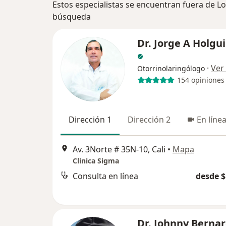
Estos especialistas se encuentran fuera de Lo
búsqueda
Dr. Jorge A Holgu
·
Ver
Otorrinolaringólogo
154 opiniones
Dirección 1
Dirección 2
En líne
Av. 3Norte # 35N-10, Cali
•
Mapa
Clinica Sigma
Consulta en línea
desde $
Dr. Johnny Berna