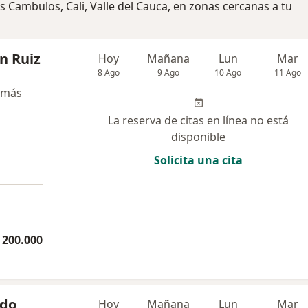
s Cambulos, Cali, Valle del Cauca, en zonas cercanas a tu
in Ruiz
Hoy
Mañana
Lun
Mar
8 Ago
9 Ago
10 Ago
11 Ago
 más
La reserva de citas en línea no está
disponible
Solicita una cita
a
 200.000
rdo
Hoy
Mañana
Lun
Mar