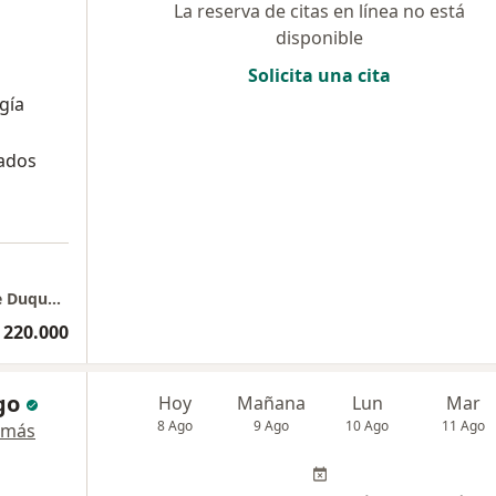
La reserva de citas en línea no está
disponible
Solicita una cita
gía
tados
Clinica 3D Face| Otorrino | Dra. Paola Andre Duque Aguirre
 220.000
go
Hoy
Mañana
Lun
Mar
8 Ago
9 Ago
10 Ago
11 Ago
 más