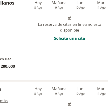
ellanos
Hoy
Mañana
Lun
Mar
8 Ago
9 Ago
10 Ago
11 Ago
La reserva de citas en línea no está
disponible
Solicita una cita
Consulta privada de Otorrinolaringología Tech Health Foundation
 200.000
a
Hoy
Mañana
Lun
Mar
8 Ago
9 Ago
10 Ago
11 Ago
 más