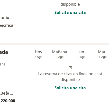
disponible
Solicita una cita
CLINICA DE OTORRINOLARINGOLOGÍA Y CIRUGÍA PLÁSTICA
pecificar
sada
Hoy
Mañana
Lun
Mar
8 Ago
9 Ago
10 Ago
11 Ago
jana
La reserva de citas en línea no está
disponible
Solicita una cita
CLINICA DE OTORRINOLARINGOLOGÍA Y CIRUGÍA PLÁSTICA
 220.000