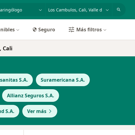
dad, enfermedad o nombre
p. ej. Bogotá
nibles
Seguro
Más filtros
 Cali
anitas S.A.
Suramericana S.A.
Allianz Seguros S.A.
d S.A.
Ver más