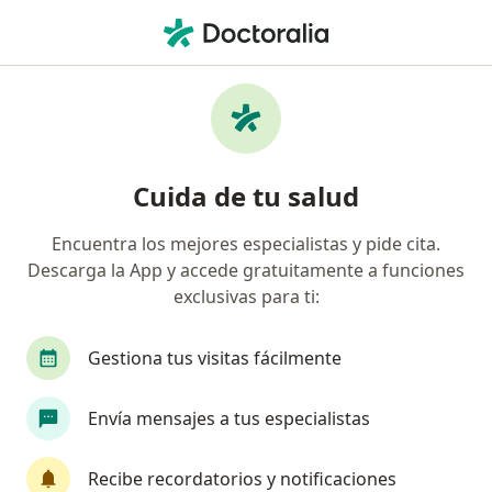
Men
Otorrinolaringólogo • Cali, Valle del Cauca
Filtros
Seguro:
Previser
M
Otorrinolaringólogos recomendados de
Cuida de tu salud
Previser en Cali
Encuentra los mejores especialistas y pide cita.
Descarga la App y accede gratuitamente a funciones
exclusivas para ti:
Gestiona tus visitas fácilmente
Envía mensajes a tus especialistas
Dra. Paola Buitrago
·
Ver más
Otorrinolaringólogo
Recibe recordatorios y notificaciones
3 opiniones