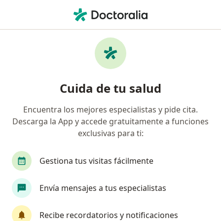
Men
Pediatra • Armenia, Quindío
Filtros
Seguro:
Coomeva Medicina Pr
Pediatras recomendados de Coomeva
Cuida de tu salud
Medicina Prepagada S.A. en Armenia
Encuentra los mejores especialistas y pide cita.
Descarga la App y accede gratuitamente a funciones
exclusivas para ti:
Gestiona tus visitas fácilmente
Envía mensajes a tus especialistas
Dr. Carlos Hernan Arciniegas Feriz
·
Ver más
Pediatra
Recibe recordatorios y notificaciones
135 opiniones