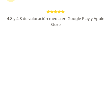
Dirección
En línea
4.8 y 4.8 de valoración media en Google Play y Apple
Carrera 12 0-75 Consultorio 408 Clinica del Cafe, Armenia
•
Mapa
Store
Consultorio Privado
Acepta Coomeva Medicina Prepagada S.A.
Consulta pediátrica prioritaria
Este especialista no ofrece reserva de cita en línea en esta dirección.
Solicita una cita