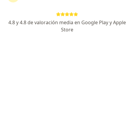
4.8 y 4.8 de valoración media en Google Play y Apple
Store
No hemos encontrado ningún Pediatra en
Bogotá, Cundinamarca