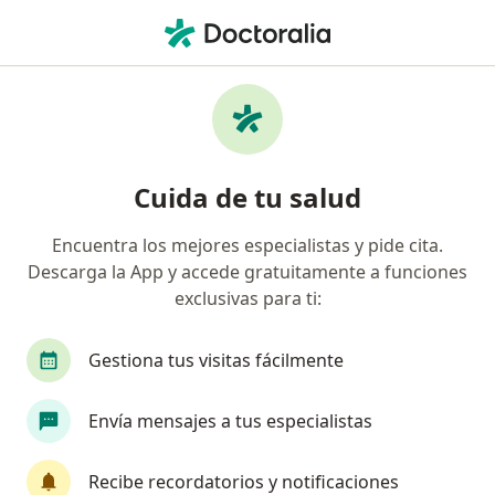
Men
Pediatra • Bogotá, Cundinamarca
Búsquedas relacionadas
Enfermedades más tratadas
Bronquiolitis en Bogotá
Cuida de tu salud
Asma en niños en Bogotá
Encuentra los mejores especialistas y pide cita.
Dermatitis atópica en Bogotá
Descarga la App y accede gratuitamente a funciones
Croup (Laringotraqueobronquitis) en Bogotá
exclusivas para ti:
Neumonía en Bogotá
Gestiona tus visitas fácilmente
Ver más (15)
Más en esta categoría: Enfermedades más tr
Envía mensajes a tus especialistas
Página De Inicio
Pediatra
Bogotá
Colpatria
Cambiar de
Recibe recordatorios y notificaciones