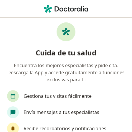
Men
Pediatra • Bogotá, Cundinamarca
Filtros
Seguro:
Pan American Life D
Pediatras recomendados de Pan American
Cuida de tu salud
Life De Colombia Compañía De Seguros S.A.
en Bogotá
Encuentra los mejores especialistas y pide cita.
Descarga la App y accede gratuitamente a funciones
exclusivas para ti:
Gestiona tus visitas fácilmente
Envía mensajes a tus especialistas
Destacado
Recibe recordatorios y notificaciones
Dra. Myriam Liliana Camargo Miranda