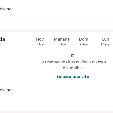
misanar
cia
Hoy
Mañana
Dom
Lun
7 Ago
8 Ago
9 Ago
10 Ago
La reserva de citas en línea no está
disponible
Solicita una cita
misanar