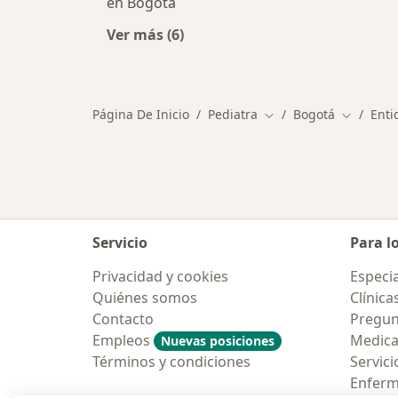
en Bogotá
Ver más (6)
Más en esta categoría: Otros espec
Página De Inicio
Pediatra
Bogotá
Enti
Cambiar de ciudad
Cambiar 
Servicio
Para l
Privacidad y cookies
Especia
Quiénes somos
Clínica
Contacto
Pregun
Empleos
Medic
Nuevas posiciones
Términos y condiciones
Servici
Enfer