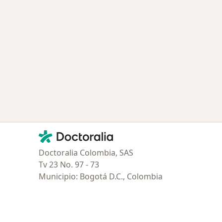
Contacto
Doctoralia - Página de inicio
Doctoralia Colombia, SAS
Tv 23 No. 97 - 73
Municipio: Bogotá D.C., Colombia