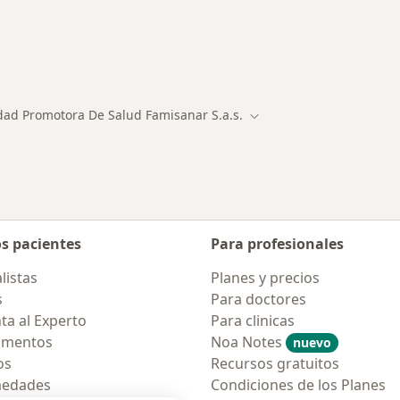
ialistas de Entidad Promotora De Salud Famisanar S.A.S.
dad Promotora De Salud Famisanar S.a.s.
de ciudad
Cambiar de ciudad
os pacientes
Para profesionales
listas
Planes y precios
s
Para doctores
ta al Experto
Para clinicas
amentos
Noa Notes
nuevo
os
Recursos gratuitos
medades
Condiciones de los Planes