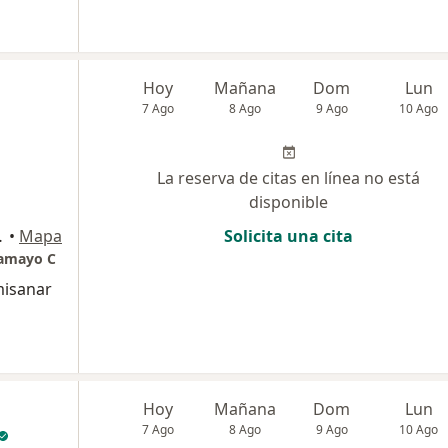
Hoy
Mañana
Dom
Lun
7 Ago
8 Ago
9 Ago
10 Ago
La reserva de citas en línea no está
disponible
Country, Bogotá
•
Mapa
Solicita una cita
Tamayo C
misanar
Hoy
Mañana
Dom
Lun
7 Ago
8 Ago
9 Ago
10 Ago