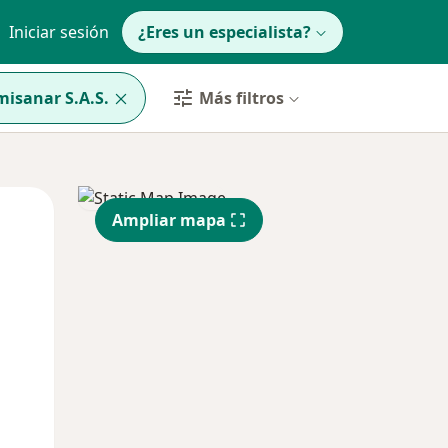
Iniciar sesión
¿Eres un especialista?
isanar S.A.S.
Más filtros
Mar
Mié
Jue
Ampliar mapa
11 Ago
12 Ago
13 Ago