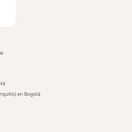
as
otá
quitis) en Bogotá
ría: Enfermedades más tratadas