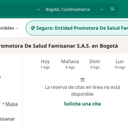
dad, enfermedad o nombre
p. ej. Bogotá
nibles
Seguro:
Entidad Promotora De Salud Fam
romotora De Salud Famisanar S.A.S. en Bogotá
Hoy
Mañana
Dom
Lun
7 Ago
8 Ago
9 Ago
10 Ago
La reserva de citas en línea no está
disponible
•
Mapa
Solicita una cita
misanar