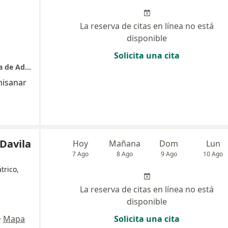
La reserva de citas en línea no está
disponible
Solicita una cita
Dra. Alba Roció González / Pediatra Medicina de Adolescentes
misanar
 Davila
Hoy
Mañana
Dom
Lun
7 Ago
8 Ago
9 Ago
10 Ago
trico,
La reserva de citas en línea no está
disponible
•
Mapa
Solicita una cita