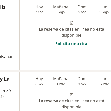
lis
Hoy
Mañana
Dom
Lun
7 Ago
8 Ago
9 Ago
10 Ago
La reserva de citas en línea no está
disponible
Solicita una cita
misanar
y La
Hoy
Mañana
Dom
Lun
7 Ago
8 Ago
9 Ago
10 Ago
 Cirugía
más
La reserva de citas en línea no está
disponible