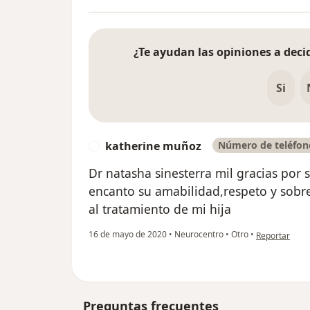
¿Te ayudan las opiniones a decid
Si
katherine muñoz
Número de teléfono
K
Dr natasha sinesterra mil gracias por 
encanto su amabilidad,respeto y sobre
al tratamiento de mi hija
en opinión de
16 de mayo de 2020
•
Neurocentro
•
Otro
•
Reportar
Preguntas frecuentes