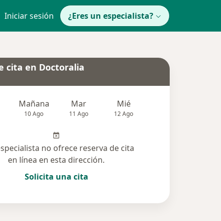
Iniciar sesión
¿Eres un especialista?
 cita en Doctoralia
Mañana
Mar
Mié
Jue
Vie
10 Ago
11 Ago
12 Ago
13 Ago
14 Ag
especialista no ofrece reserva de cita
en línea en esta dirección.
Solicita una cita