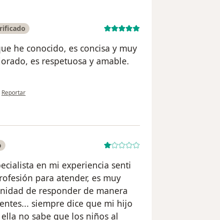
rificado
que he conocido, es concisa y muy
jorado, es respetuosa y amable.
en opinión del usuario Juliana garcia
•
Reportar
o
cialista en mi experiencia senti
profesión para atender, es muy
tunidad de responder de manera
entes... siempre dice que mi hijo
ella no sabe que los niños al