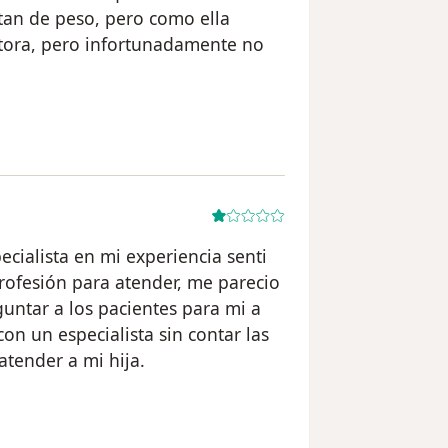
an de peso, pero como ella
ctora, pero infortunadamente no
ario patricia
cialista en mi experiencia senti
profesión para atender, me parecio
untar a los pacientes para mi a
on un especialista sin contar las
atender a mi hija.
ario Leal