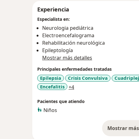
Experiencia
Especialista en:
Neurologia pediátrica
Electroencefalograma
Rehabilitación neurológica
Epileptología
Mostrar más detalles
Principales enfermedades tratadas
Epilepsia
Crisis Convulsiva
Cuadriplej
a11y_sr_more_diseases
Encefalitis
+4
Pacientes que atiendo
Niños
Mostrar más 
so