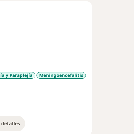
ía y Paraplejía
Meningoencefalitis
detalles
bre la experiencia