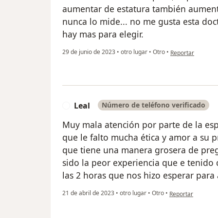
aumentar de estatura también aument
nunca lo mide... no me gusta esta do
hay mas para elegir.
en opinión del usu
29 de junio de 2023
•
otro lugar
•
Otro
•
Reportar
Leal
Número de teléfono verificado
L
Muy mala atención por parte de la espe
que le falto mucha ética y amor a su 
que tiene una manera grosera de preg
sido la peor experiencia que e tenido c
las 2 horas que nos hizo esperar para 
en opinión del usu
21 de abril de 2023
•
otro lugar
•
Otro
•
Reportar