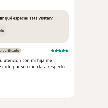
ir qué especialistas visitar?
No
 verificado
su atencion con mi hija me
 todo por sen tan clara respecto
l usuario katherine muñoz