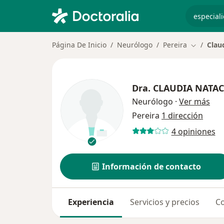
especiali
Página De Inicio
Neurólogo
Pereira
Clau
Cambiar d
Dra.
CLAUDIA NATAC
sob
Neurólogo
·
Ver más
Pereira
1 dirección
4 opiniones
Información de contacto
Experiencia
Servicios y precios
Co