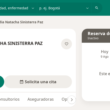
dad, enfermedad o nombre
p. ej. Bogotá
dia Natacha Sinisterra Paz
e ciudad
Reserva de
Inactivo
HA SINISTERRA PAZ
re las especializaciones
Hoy
9 Ago
Este 
Solicita una cita
nsultorios
Aseguradoras
Opiniones (4)