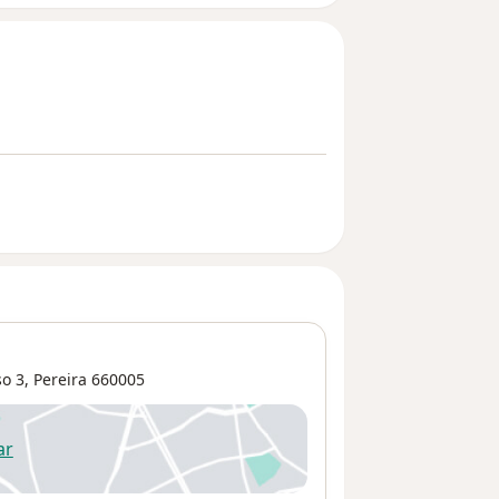
o 3,
Pereira
660005
ar
 abre en una nueva pestaña