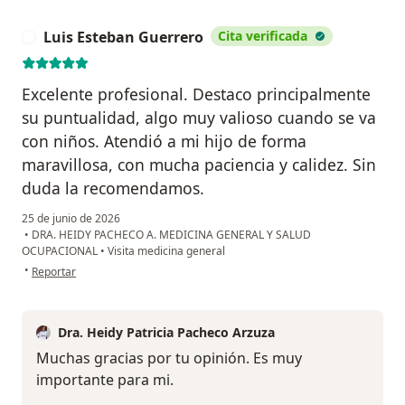
Luis Esteban Guerrero
Cita verificada
L
Excelente profesional. Destaco principalmente
su puntualidad, algo muy valioso cuando se va
con niños. Atendió a mi hijo de forma
maravillosa, con mucha paciencia y calidez. Sin
duda la recomendamos.
25 de junio de 2026
•
DRA. HEIDY PACHECO A. MEDICINA GENERAL Y SALUD
OCUPACIONAL
•
Visita medicina general
en opinión del usuario Luis Esteban Guerrero
•
Reportar
Dra. Heidy Patricia Pacheco Arzuza
Muchas gracias por tu opinión. Es muy
importante para mi.