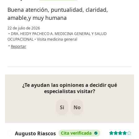
Buena atención, puntualidad, claridad,
amable,y muy humana
22 de julio de 2026
•
DRA. HEIDY PACHECO A. MEDICINA GENERAL Y SALUD
OCUPACIONAL
•
Visita medicina general
en opinión del usuario L, y, b, ll
•
Reportar
¿Te ayudan las opiniones a decidir qué
especialistas visitar?
Si
No
Augusto Riascos
Cita verificada
A