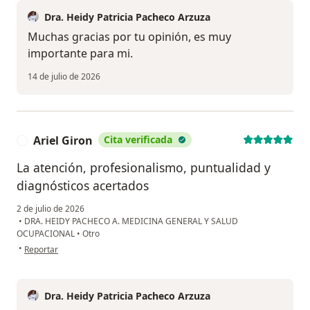
Dra. Heidy Patricia Pacheco Arzuza
Muchas gracias por tu opinión, es muy
importante para mi.
14 de julio de 2026
Ariel Giron
Cita verificada
A
La atención, profesionalismo, puntualidad y
diagnósticos acertados
2 de julio de 2026
•
DRA. HEIDY PACHECO A. MEDICINA GENERAL Y SALUD
OCUPACIONAL
•
Otro
en opinión del usuario Ariel Giron
•
Reportar
Dra. Heidy Patricia Pacheco Arzuza