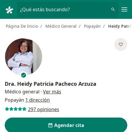
Men
¿Qué estás buscando?
Página De Inicio
Médico General
Popayán
Heidy Patri
Dra.
Heidy Patricia Pacheco Arzuza
sobre las especializaciones
Médico general
·
Ver más
Popayán
1 dirección
297 opiniones
Agendar cita