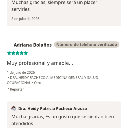
Muchas gracias, siempre será un placer
servirles
3 de julio de 2026
Adriana Bolaños
Número de teléfono verificado
A
Muy profesional y amable. .
1 de julio de 2026
•
DRA. HEIDY PACHECO A. MEDICINA GENERAL Y SALUD
OCUPACIONAL
•
Otro
en opinión del usuario Adriana Bolaños
•
Reportar
Dra. Heidy Patricia Pacheco Arzuza
Mucha gracias, Es un gusto que se sientan bien
atendidos