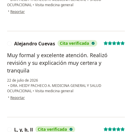
OCUPACIONAL
•
Visita medicina general
en opinión del usuario Andrés Meneses
•
Reportar
Alejandro Cuevas
Cita verificada
A
Muy formal y excelente atención. Realizó
revisión y su explicación muy certera y
tranquila
22 de julio de 2026
•
DRA. HEIDY PACHECO A. MEDICINA GENERAL Y SALUD
OCUPACIONAL
•
Visita medicina general
en opinión del usuario Alejandro Cuevas
•
Reportar
L, y, b, ll
Cita verificada
L