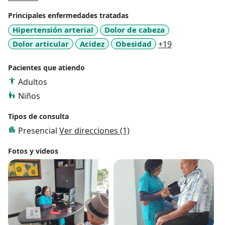
nacimiento hasta la tercera edad, así que contarás con
Principales enfermedades tratadas
una médico de cabecera para toda tu familia.
Hipertensión arterial
Dolor de cabeza
a11y_sr_more
Dolor articular
Acidez
Obesidad
+19
Pacientes que atiendo
Adultos
Niños
Tipos de consulta
Presencial
Ver direcciones (1)
Fotos y videos