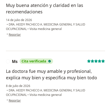
Muy buena atención y claridad en las
recomendaciones
14 de julio de 2026
•
DRA. HEIDY PACHECO A. MEDICINA GENERAL Y SALUD
OCUPACIONAL
•
Visita medicina general
en opinión del usuario Augusto Riascos
•
Reportar
Ms
Cita verificada
M
La doctora fue muy amable y profesional,
explica muy bien y especifica muy bien todo
8 de julio de 2026
•
DRA. HEIDY PACHECO A. MEDICINA GENERAL Y SALUD
OCUPACIONAL
•
Visita medicina general
en opinión del usuario Ms
•
Reportar