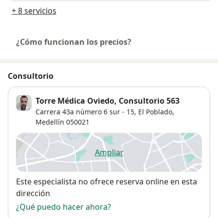
+ 8 servicios
¿Cómo funcionan los precios?
Consultorio
Torre Médica Oviedo, Consultorio 563
Carrera 43a número 6 sur - 15,
El Poblado
,
Medellín
050021
Ampliar
se abre en una nueva pestañ
Disponibilidad
Este especialista no ofrece reserva online en esta
dirección
¿Qué puedo hacer ahora?