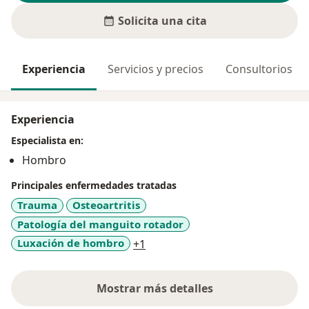
Solicita una cita
Experiencia
Servicios y precios
Consultorios
Experiencia
Especialista en:
Hombro
Principales enfermedades tratadas
Trauma
Osteoartritis
Patología del manguito rotador
a11y_sr_more_diseases
Luxación de hombro
+1
Mostrar más detalles
sobre la experiencia