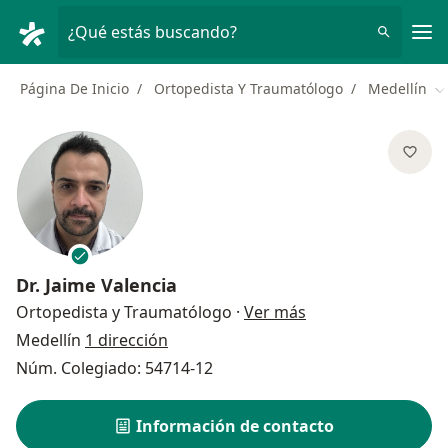
Men
¿Qué estás buscando?
Página De Inicio
Ortopedista Y Traumatólogo
Medellín
C
Dr.
Jaime Valencia
sobre las especial
Ortopedista y Traumatólogo
·
Ver más
Medellín
1 dirección
Núm. Colegiado: 54714-12
Información de contacto