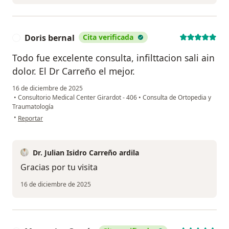
Doris bernal
Cita verificada
D
Todo fue excelente consulta, infilttacion sali ain
dolor. El Dr Carreño el mejor.
16 de diciembre de 2025
•
Consultorio Medical Center Girardot - 406
•
Consulta de Ortopedia y
Traumatología
en opinión del usuario Doris bernal
•
Reportar
Dr. Julian Isidro Carreño ardila
Gracias por tu visita
16 de diciembre de 2025