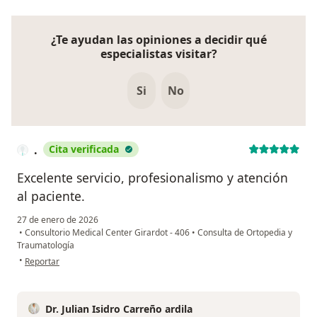
¿Te ayudan las opiniones a decidir qué
especialistas visitar?
Si
No
.
Cita verificada
Excelente servicio, profesionalismo y atención
al paciente.
27 de enero de 2026
•
Consultorio Medical Center Girardot - 406
•
Consulta de Ortopedia y
Traumatología
en opinión del usuario .
•
Reportar
Dr. Julian Isidro Carreño ardila