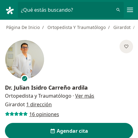
Men
¿Qué estás buscando?
Página De Inicio
Ortopedista Y Traumatólogo
Girardot
Dr.
Julian Isidro Carreño ardila
sobre las especial
Ortopedista y Traumatólogo
·
Ver más
Girardot
1 dirección
16 opiniones
Agendar cita