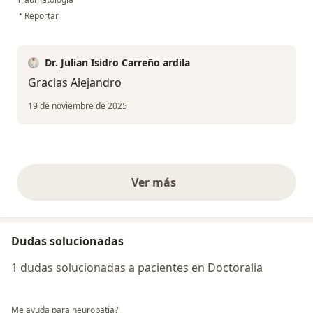
en opinión del usuario Alejandro andrade
•
Reportar
Dr. Julian Isidro Carreño ardila
Gracias Alejandro
19 de noviembre de 2025
Ver más
opiniones anteriores
Dudas solucionadas
1 dudas solucionadas a pacientes en Doctoralia
Me ayuda para neuropatia?