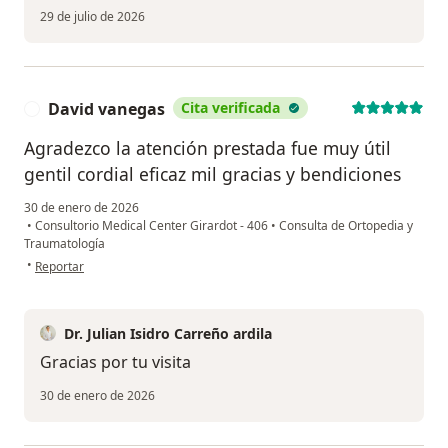
29 de julio de 2026
David vanegas
Cita verificada
D
Agradezco la atención prestada fue muy útil
gentil cordial eficaz mil gracias y bendiciones
30 de enero de 2026
•
Consultorio Medical Center Girardot - 406
•
Consulta de Ortopedia y
Traumatología
en opinión del usuario David vanegas
•
Reportar
Dr. Julian Isidro Carreño ardila
Gracias por tu visita
30 de enero de 2026