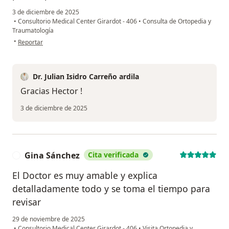
3 de diciembre de 2025
•
Consultorio Medical Center Girardot - 406
•
Consulta de Ortopedia y
Traumatología
en opinión del usuario Héctor Castiblanco
•
Reportar
Dr. Julian Isidro Carreño ardila
Gracias Hector !
3 de diciembre de 2025
Gina Sánchez
Cita verificada
G
El Doctor es muy amable y explica
detalladamente todo y se toma el tiempo para
revisar
29 de noviembre de 2025
•
Consultorio Medical Center Girardot - 406
•
Visita Ortopedia y