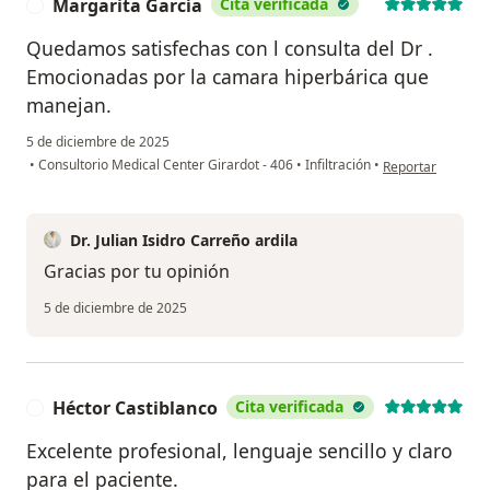
Margarita García
Cita verificada
M
Quedamos satisfechas con l consulta del Dr .
Emocionadas por la camara hiperbárica que
manejan.
5 de diciembre de 2025
en opinión del us
•
Consultorio Medical Center Girardot - 406
•
Infiltración
•
Reportar
Dr. Julian Isidro Carreño ardila
Gracias por tu opinión
5 de diciembre de 2025
Héctor Castiblanco
Cita verificada
H
Excelente profesional, lenguaje sencillo y claro
para el paciente.