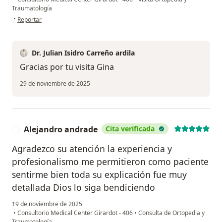
Traumatología
en opinión del usuario Gina Sánchez
•
Reportar
Dr. Julian Isidro Carreño ardila
Gracias por tu visita Gina
29 de noviembre de 2025
Alejandro andrade
Cita verificada
A
Agradezco su atención la experiencia y
profesionalismo me permitieron como paciente
sentirme bien toda su explicación fue muy
detallada Dios lo siga bendiciendo
19 de noviembre de 2025
•
Consultorio Medical Center Girardot - 406
•
Consulta de Ortopedia y
Traumatología