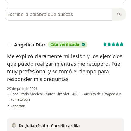
Busca en opiniones
Angelica Diaz
Cita verificada
A
Me explicó claramente mi lesión y los ejercicios
que puedo realizar mientras me recupero. Fue
muy profesional y se tomó el tiempo para
responder mis preguntas
29 de julio de 2026
•
Consultorio Medical Center Girardot - 406
•
Consulta de Ortopedia y
Traumatología
en opinión del usuario Angelica Diaz
•
Reportar
Dr. Julian Isidro Carreño ardila