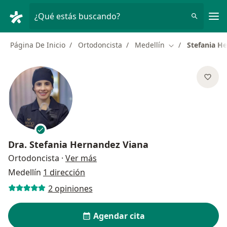
Men
¿Qué estás buscando?
Página De Inicio
Ortodoncista
Medellín
Stefania H
Cambiar de ciud
Dra.
Stefania Hernandez Viana
sobre las especializaciones
Ortodoncista
·
Ver más
Medellín
1 dirección
2 opiniones
Agendar cita