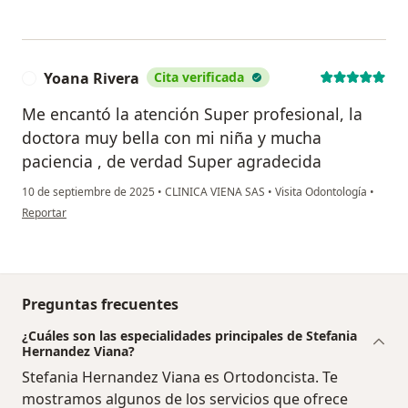
Yoana Rivera
Cita verificada
Y
Me encantó la atención Super profesional, la
doctora muy bella con mi niña y mucha
paciencia , de verdad Super agradecida
10 de septiembre de 2025
•
CLINICA VIENA SAS
•
Visita Odontología
•
en opinión del usuario Yoana Rivera
Reportar
Preguntas frecuentes
¿Cuáles son las especialidades principales de Stefania
Hernandez Viana?
Stefania Hernandez Viana es Ortodoncista. Te
mostramos algunos de los servicios que ofrece