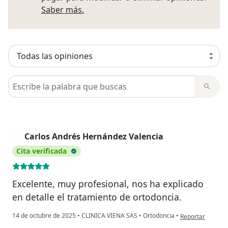
Más información sobre opiniones
Saber más.
Busca en opiniones
Carlos Andrés Hernández Valencia
C
Cita verificada
Excelente, muy profesional, nos ha explicado
en detalle el tratamiento de ortodoncia.
en opinión del u
14 de octubre de 2025
•
CLINICA VIENA SAS
•
Ortodoncia
•
Reportar