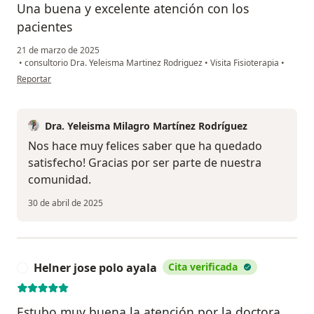
Una buena y excelente atención con los
pacientes
21 de marzo de 2025
•
consultorio Dra. Yeleisma Martinez Rodriguez
•
Visita Fisioterapia
•
en opinión del usuario Deiler ramos
Reportar
Dra. Yeleisma Milagro Martínez Rodríguez
Nos hace muy felices saber que ha quedado
satisfecho! Gracias por ser parte de nuestra
comunidad.
30 de abril de 2025
Helner jose polo ayala
Cita verificada
H
Estubo muy buena la atención por la.doctora