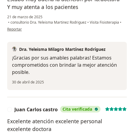
Y muy atenta a los pacientes
21 de marzo de 2025
•
consultorio Dra. Yeleisma Martinez Rodriguez
•
Visita Fisioterapia
•
en opinión del usuario Helner jose polo ayala
Reportar
Dra. Yeleisma Milagro Martínez Rodríguez
¡Gracias por sus amables palabras! Estamos
comprometidos con brindar la mejor atención
posible.
30 de abril de 2025
Juan Carlos castro
Cita verificada
J
Excelente atención excelente personal
excelente doctora