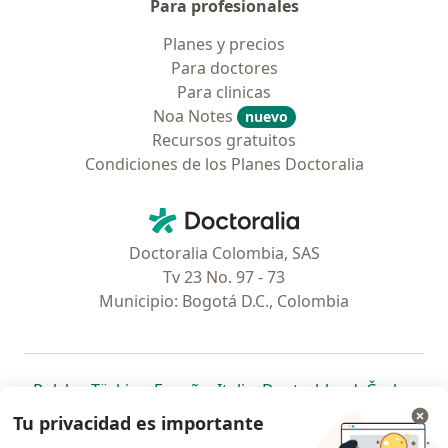
Para profesionales
Planes y precios
Para doctores
Para clinicas
Noa Notes
nuevo
Recursos gratuitos
Condiciones de los Planes Doctoralia
Contacto
Doctoralia - Página de inicio
Doctoralia Colombia, SAS
Tv 23 No. 97 - 73
Municipio: Bogotá D.C., Colombia
se abre en una nueva pestaña
se abre en una nueva pestaña
se abre en una nueva pestaña
se abre en una nueva pes
se abre en 
se a
Polska
,
Türkiye
,
España
,
Italia
,
Deutschland
,
Česko
,
se abre en una nueva pestaña
se abre en una nueva pestaña
se abre en una nueva pestaña
se abre en una nueva p
se abre en 
se abr
Portugal
,
México
,
Chile
,
Brasil
,
Argentina
,
Perú
,
Tu privacidad es importante
se abre en una nueva pe
Colombia