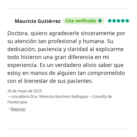
Mauricio Gutiérrez
Cita verificada
M
Doctora, quiero agradecerle sinceramente por
su atención tan profesional y humana. Su
dedicación, paciencia y claridad al explicarme
todo hicieron una gran diferencia en mi
experiencia. Es un verdadero alivio saber que
estoy en manos de alguien tan comprometido
con el bienestar de sus pacientes.
28 de mayo de 2025
•
consultorio Dra. Yeleisma Martinez Rodriguez
•
Consulta de
Fisioterapia
en opinión del usuario Mauricio Gutiérrez
•
Reportar