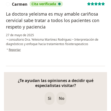
Carmen
Cita verificada
C
La doctora yeleisma es muy amable cariñosa
cervicial sabe tratar a todos los pacientes con
respeto y paciencia
27 de mayo de 2025
•
consultorio Dra. Yeleisma Martinez Rodriguez
•
Interpretación de
diagnósticos y enfoque hacia tratamientos fisioterapeuticos
en opinión del usuario Carmen
•
Reportar
¿Te ayudan las opiniones a decidir qué
especialistas visitar?
Si
No