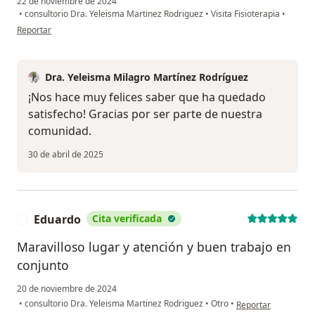
22 de noviembre de 2024
•
consultorio Dra. Yeleisma Martinez Rodriguez
•
Visita Fisioterapia
•
en opinión del usuario Juan Carlos Vargas Ávila
Reportar
Dra. Yeleisma Milagro Martínez Rodríguez
¡Nos hace muy felices saber que ha quedado
satisfecho! Gracias por ser parte de nuestra
comunidad.
30 de abril de 2025
Eduardo
Cita verificada
E
Maravilloso lugar y atención y buen trabajo en
conjunto
20 de noviembre de 2024
en opinión del usua
•
consultorio Dra. Yeleisma Martinez Rodriguez
•
Otro
•
Reportar