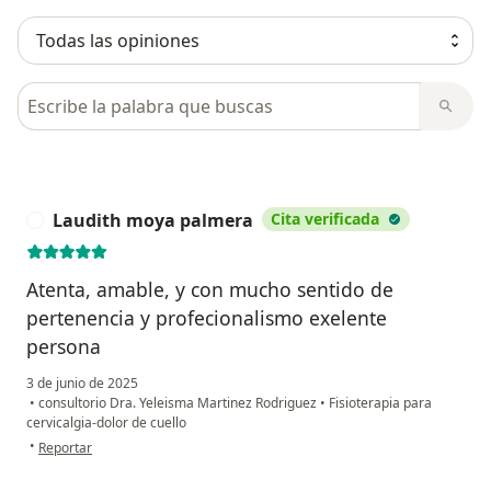
Busca en opiniones
Laudith moya palmera
Cita verificada
L
Atenta, amable, y con mucho sentido de
pertenencia y profecionalismo exelente
persona
3 de junio de 2025
•
consultorio Dra. Yeleisma Martinez Rodriguez
•
Fisioterapia para
cervicalgia-dolor de cuello
en opinión del usuario Laudith moya palmera
•
Reportar