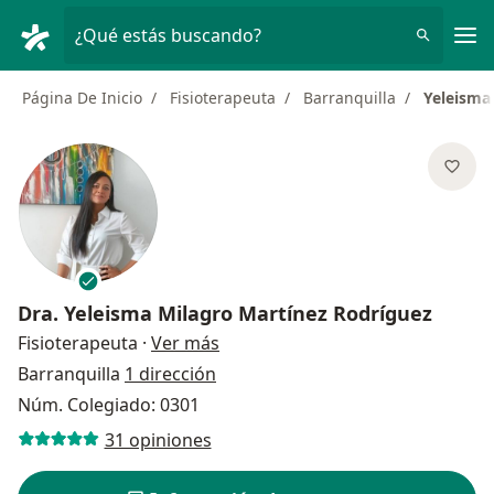
Men
¿Qué estás buscando?
Página De Inicio
Fisioterapeuta
Barranquilla
Yeleisma
Dra.
Yeleisma Milagro Martínez Rodríguez
sobre las especializaciones
Fisioterapeuta
·
Ver más
Barranquilla
1 dirección
Núm. Colegiado: 0301
31 opiniones