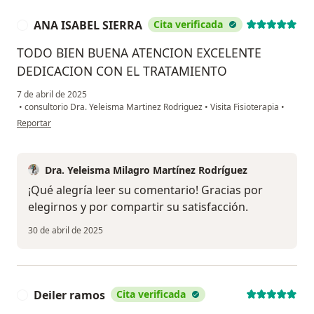
ANA ISABEL SIERRA
Cita verificada
A
TODO BIEN BUENA ATENCION EXCELENTE
DEDICACION CON EL TRATAMIENTO
7 de abril de 2025
•
consultorio Dra. Yeleisma Martinez Rodriguez
•
Visita Fisioterapia
•
en opinión del usuario ANA ISABEL SIERRA
Reportar
Dra. Yeleisma Milagro Martínez Rodríguez
¡Qué alegría leer su comentario! Gracias por
elegirnos y por compartir su satisfacción.
30 de abril de 2025
Deiler ramos
Cita verificada
D