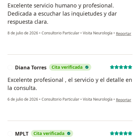
Excelente servicio humano y profesional.
Dedicada a escuchar las inquietudes y dar
respuesta clara.
en opinión del
8 de julio de 2026
•
Consultorio Particular
•
Visita Neurología
•
Reportar
Diana Torres
Cita verificada
D
Excelente profesional , el servicio y el detalle en
la consulta.
en opinión de
6 de julio de 2026
•
Consultorio Particular
•
Visita Neurología
•
Reportar
MPLT
Cita verificada
M