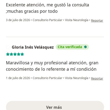
Excelente atención, me gustó la consulta
;muchas gracias por todo
en opinión de
3 de julio de 2026
•
Consultorio Particular
•
Visita Neurología
•
Reportar
Gloria Inés Velásquez
Cita verificada
G
Maravillosa y muy profesional atención, gran
conocimiento de lo referente a mí condición
en opinión de
1 de julio de 2026
•
Consultorio Particular
•
Visita Neurología
•
Reportar
Ver más
opiniones anteriores