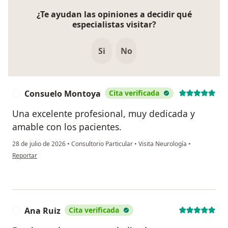
¿Te ayudan las opiniones a decidir qué
especialistas visitar?
Si
No
Consuelo Montoya
Cita verificada
C
Una excelente profesional, muy dedicada y
amable con los pacientes.
28 de julio de 2026
•
Consultorio Particular
•
Visita Neurología
•
en opinión del usuario Consuelo Montoya
Reportar
Ana Ruiz
Cita verificada
A