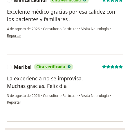
Blanca Leonor
B
Excelente médico gracias por esa calidez con
los pacientes y familiares .
4 de agosto de 2026
•
Consultorio Particular
•
Visita Neurología
•
en opinión del usuario Blanca Leonor
Reportar
Maribel
Cita verificada
M
La experiencia no se improvisa.
Muchas gracias. Feliz dia
3 de agosto de 2026
•
Consultorio Particular
•
Visita Neurología
•
en opinión del usuario Maribel
Reportar