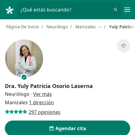
Men
¿Qué estás buscando?
Página De Inicio
Neurólogo
Manizales
Yuly Patrici
Cambiar de ciuda
Dra.
Yuly Patricia Osorio Laserna
sobre las especializaciones
Neurólogo
·
Ver más
Manizales
1 dirección
297 opiniones
Agendar cita