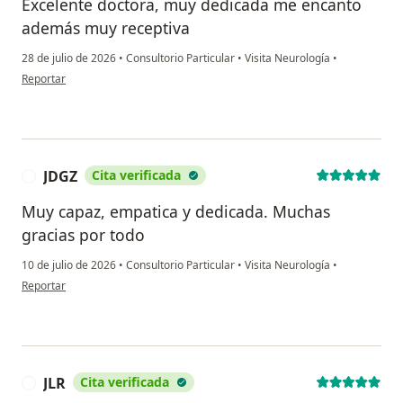
Excelente doctora, muy dedicada me encanto
además muy receptiva
28 de julio de 2026
•
Consultorio Particular
•
Visita Neurología
•
en opinión del usuario Ana Ruiz
Reportar
JDGZ
Cita verificada
J
Muy capaz, empatica y dedicada. Muchas
gracias por todo
10 de julio de 2026
•
Consultorio Particular
•
Visita Neurología
•
en opinión del usuario JDGZ
Reportar
JLR
Cita verificada
J