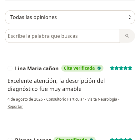
Busca en opiniones
Lina Maria cañon
Cita verificada
L
Excelente atención, la descripción del
diagnóstico fue muy amable
4 de agosto de 2026
•
Consultorio Particular
•
Visita Neurología
•
en opinión del usuario Lina Maria cañon
Reportar
Cita verificada