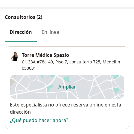
Consultorios (2)
Dirección
En línea
Torre Médica Spazio
Cl. 33A #78a-49,
Piso 7, consultorio 725,
Medellín
050031
Ampliar
se abre en una nueva pestañ
Disponibilidad
Este especialista no ofrece reserva online en esta
dirección
¿Qué puedo hacer ahora?