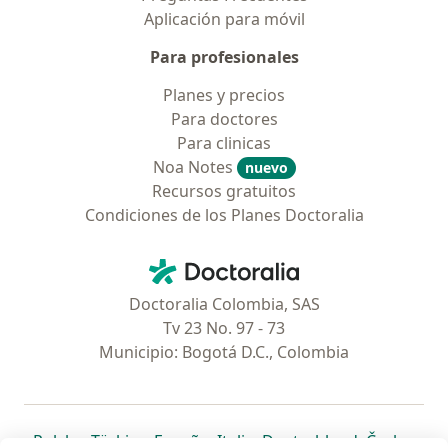
Aplicación para móvil
Para profesionales
Planes y precios
Para doctores
Para clinicas
Noa Notes
nuevo
Recursos gratuitos
Condiciones de los Planes Doctoralia
Contacto
Doctoralia - Página de inicio
Doctoralia Colombia, SAS
Tv 23 No. 97 - 73
Municipio: Bogotá D.C., Colombia
se abre en una nueva pestaña
se abre en una nueva pestaña
se abre en una nueva pestaña
se abre en una nueva pes
se abre en 
se a
Polska
,
Türkiye
,
España
,
Italia
,
Deutschland
,
Česko
,