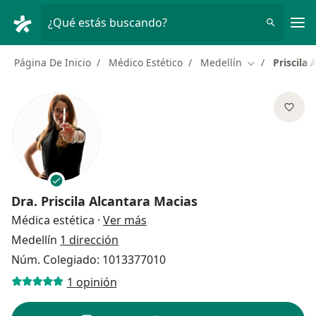
Men
¿Qué estás buscando?
Página De Inicio
Médico Estético
Medellín
Priscila
Cambiar de ci
Dra.
Priscila Alcantara Macias
sobre las especializaciones
Médica estética
·
Ver más
Medellín
1 dirección
Núm. Colegiado: 1013377010
1 opinión