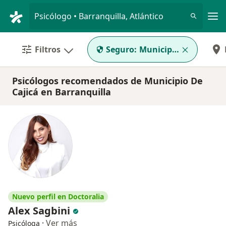
Men
Psicólogo • Barranquilla, Atlántico
Filtros
Seguro:
Municipio De Cajicá
Psicólogos recomendados de Municipio De
Cajicá en Barranquilla
Nuevo perfil en Doctoralia
Alex Sagbini
·
Ver más
Psicóloga