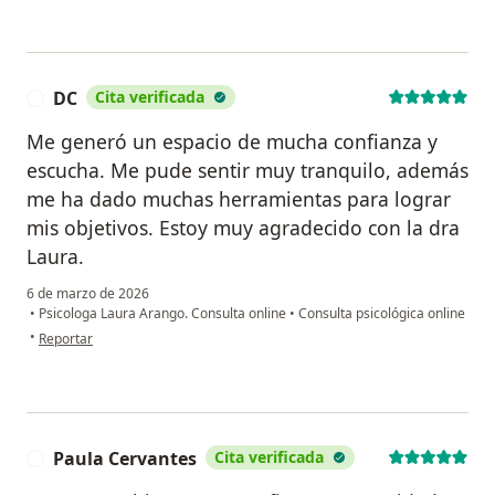
DC
Cita verificada
D
Me generó un espacio de mucha confianza y
escucha. Me pude sentir muy tranquilo, además
me ha dado muchas herramientas para lograr
mis objetivos. Estoy muy agradecido con la dra
Laura.
6 de marzo de 2026
•
Psicologa Laura Arango. Consulta online
•
Consulta psicológica online
en opinión del usuario DC
•
Reportar
Paula Cervantes
Cita verificada
P