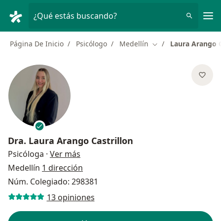
Men
¿Qué estás buscando?
Página De Inicio
Psicólogo
Medellín
Laura Arango C
Cambiar de ciudad
Dra.
Laura Arango Castrillon
sobre las especializaciones
Psicóloga
·
Ver más
Medellín
1 dirección
Núm. Colegiado: 298381
13 opiniones