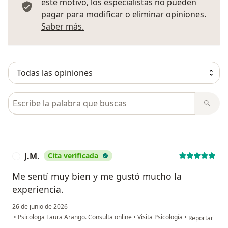
este motivo, los especialistas no pueden
pagar para modificar o eliminar opiniones.
Más información sobre opiniones
Saber más.
Busca en opiniones
J.M.
Cita verificada
J
Me sentí muy bien y me gustó mucho la
experiencia.
26 de junio de 2026
en opinión del
•
Psicologa Laura Arango. Consulta online
•
Visita Psicología
•
Reportar