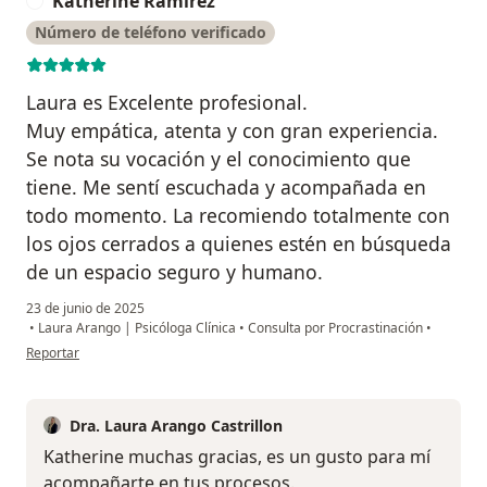
Katherine Ramírez
K
Número de teléfono verificado
Laura es Excelente profesional.
Muy empática, atenta y con gran experiencia.
Se nota su vocación y el conocimiento que
tiene. Me sentí escuchada y acompañada en
todo momento. La recomiendo totalmente con
los ojos cerrados a quienes estén en búsqueda
de un espacio seguro y humano.
23 de junio de 2025
•
Laura Arango | Psicóloga Clínica
•
Consulta por Procrastinación
•
en opinión del usuario Katherine Ramírez
Reportar
Dra. Laura Arango Castrillon
Katherine muchas gracias, es un gusto para mí
acompañarte en tus procesos.