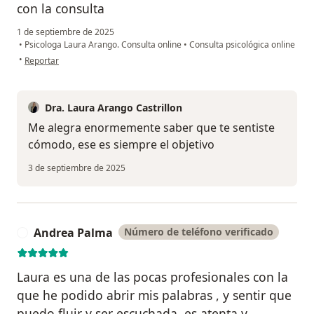
con la consulta
1 de septiembre de 2025
•
Psicologa Laura Arango. Consulta online
•
Consulta psicológica online
en opinión del usuario Camilo
•
Reportar
Dra. Laura Arango Castrillon
Me alegra enormemente saber que te sentiste
cómodo, ese es siempre el objetivo
3 de septiembre de 2025
Andrea Palma
Número de teléfono verificado
A
Laura es una de las pocas profesionales con la
que he podido abrir mis palabras , y sentir que
puedo fluir y ser escuchada, es atenta y