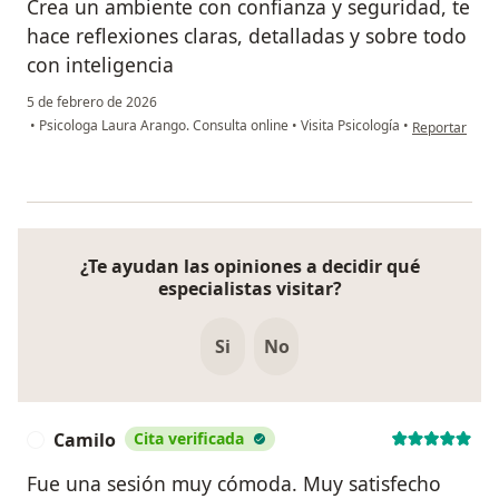
Crea un ambiente con confianza y seguridad, te
hace reflexiones claras, detalladas y sobre todo
con inteligencia
5 de febrero de 2026
en opinión de
•
Psicologa Laura Arango. Consulta online
•
Visita Psicología
•
Reportar
¿Te ayudan las opiniones a decidir qué
especialistas visitar?
Si
No
Camilo
Cita verificada
C
Fue una sesión muy cómoda. Muy satisfecho