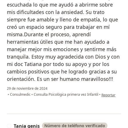
escuchada lo que me ayudó a abrirme sobre
mis dificultades con la ansiedad. Su trato
siempre fue amable y lleno de empatía, lo que
creó un espacio seguro para trabajar en mí
misma.Durante el proceso, aprendí
herramientas útiles que me han ayudado a
manejar mejor mis emociones y sentirme más
tranquila. Estoy muy agradecida con Dios y con
mi doc Tatiana por todo su apoyo y por los
cambios positivos que he logrado gracias a su
orientación. Es un ser humano maravilloso!!!
29 de noviembre de 2024
en opinión del u
•
Consulmedic
•
Consulta Psicológica primera vez Infantil
•
Reportar
Tania genis
Número de teléfono verificado
T