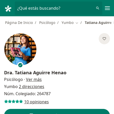
Men
¿Qué estás buscando?
Página De Inicio
Psicólogo
Yumbo
Tatiana Aguirre
Cambiar de ciudad
Dra.
Tatiana Aguirre Henao
sobre las especializaciones
Psicólogo
·
Ver más
Yumbo
2 direcciones
Núm. Colegiado: 264787
10 opiniones