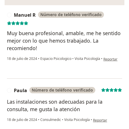
Manuel R
Número de teléfono verificado
M
Muy buena profesional, amable, me he sentido
mejor con lo que hemos trabajado. La
recomiendo!
en opinión del 
18 de julio de 2024
•
Espacio Psicologico
•
Visita Psicología
•
Reportar
Paula
Número de teléfono verificado
P
Las instalaciones son adecuadas para la
consulta, me gusta la atención
en opinión del usuario
18 de julio de 2024
•
Consulmedic
•
Visita Psicología
•
Reportar