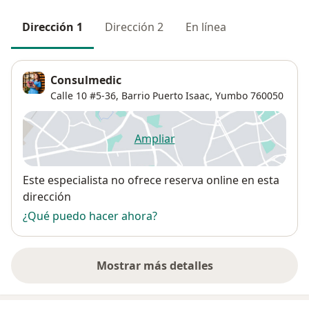
Dirección 1
Dirección 2
En línea
Consulmedic
Calle 10 #5-36,
Barrio Puerto Isaac
,
Yumbo
760050
Ampliar
se abre en una nueva pestañ
Disponibilidad
Este especialista no ofrece reserva online en esta
dirección
¿Qué puedo hacer ahora?
Mostrar más detalles
sobre la dirección