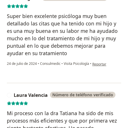
Super bien excelente psicóloga muy buen
detallado las citas que ha tenido con mi hijo y
es una muy buena en su labor me ha ayudado
mucho en lo del tratamiento de mi hijo y muy
puntual en lo que debemos mejorar para
ayudar en su tratamiento
en opinión del usuario
24 de julio de 2024
•
Consulmedic
•
Visita Psicología
•
Reportar
Laura Valencia
Número de teléfono verificado
L
Mi proceso con la dra Tatiana ha sido de mis
procesos más eficientes y que por primera vez
siento bastante efectivos. He pasado