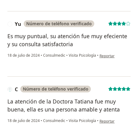
Yu
Número de teléfono verificado
Y
Es muy puntual, su atención fue muy efeciente
y su consulta satisfactoria
en opinión del usuario
18 de julio de 2024
•
Consulmedic
•
Visita Psicología
•
Reportar
C
Número de teléfono verificado
La atención de la Doctora Tatiana fue muy
buena, ella es una persona amable y atenta
en opinión del usuario
18 de julio de 2024
•
Consulmedic
•
Visita Psicología
•
Reportar