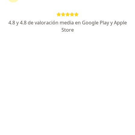
·
Ver más
Psicólogo
49 opiniones
4.8 y 4.8 de valoración media en Google Play y Apple
Dirección
En línea
Store
Duitama, Duitama
•
Mapa
Consulta en línea Duitama
Visita Psicología
desde $ 130.000
Este especialista no ofrece reserva de cita en línea en esta dirección.
Solicita una cita