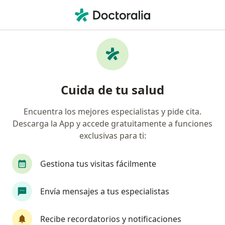
Men
Psicólogo • Duitama, Boyacá
Filtros
Seguro
Mapa
Psicólogos en Duitama
Cuida de tu salud
Encuentra los mejores especialistas y pide cita.
¿Cuál es tu compañía aseguradora?
Descarga la App y accede gratuitamente a funciones
exclusivas para ti:
Gestiona tus visitas fácilmente
Envía mensajes a tus especialistas
Recibe recordatorios y notificaciones
Dra. Aura Isabel Vargas Nova.