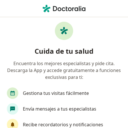
Men
Depresión • Duitama, Boyacá
Filtros
• 1
Seguro
Mapa
Especialistas en Depresión en Duitama
Cuida de tu salud
Encuentra los mejores especialistas y pide cita.
¿Qué especialidad estás buscando?
Descarga la App y accede gratuitamente a funciones
Psicólogo
Endocrinólogo
Fisioterapeuta
exclusivas para ti:
Gestiona tus visitas fácilmente
Envía mensajes a tus especialistas
Recibe recordatorios y notificaciones