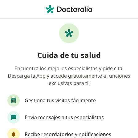
Men
Trastorno Mixto De Ansiedad Y Depresión • Duitama, Boyacá
Filtros
• 1
Mapa
Especialistas en Trastorno mixto de
Cuida de tu salud
ansiedad y depresión en Duitama
Encuentra los mejores especialistas y pide cita.
Descarga la App y accede gratuitamente a funciones
¿Qué especialidad estás buscando?
exclusivas para ti:
Psicólogo
Gestiona tus visitas fácilmente
Envía mensajes a tus especialistas
Recibe recordatorios y notificaciones