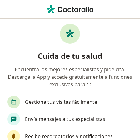
Men
Trastorno De Personalidad Dependiente • Duitama, Boyacá
Filtros
• 1
Mapa
Especialistas en Trastorno de personalidad
Cuida de tu salud
dependiente en Duitama
Encuentra los mejores especialistas y pide cita.
Descarga la App y accede gratuitamente a funciones
¿Qué especialidad estás buscando?
exclusivas para ti:
Psicólogo
Gestiona tus visitas fácilmente
Envía mensajes a tus especialistas
Recibe recordatorios y notificaciones