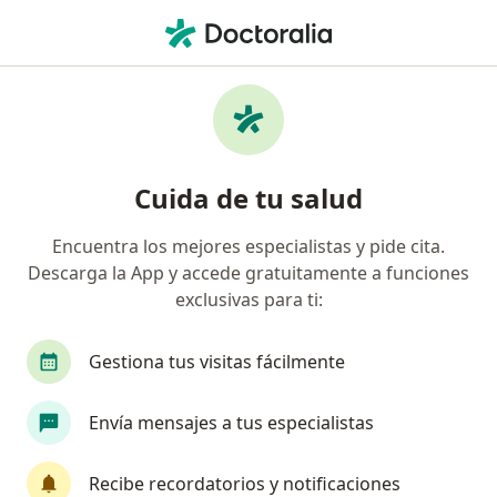
Men
Trastorno De Conducta • Duitama, Boyacá
Filtros
• 1
Mapa
Especialistas en Trastorno de Conducta en
Cuida de tu salud
Duitama
Encuentra los mejores especialistas y pide cita.
Descarga la App y accede gratuitamente a funciones
¿Qué especialidad estás buscando?
exclusivas para ti:
Psicólogo
Gestiona tus visitas fácilmente
Envía mensajes a tus especialistas
Recibe recordatorios y notificaciones