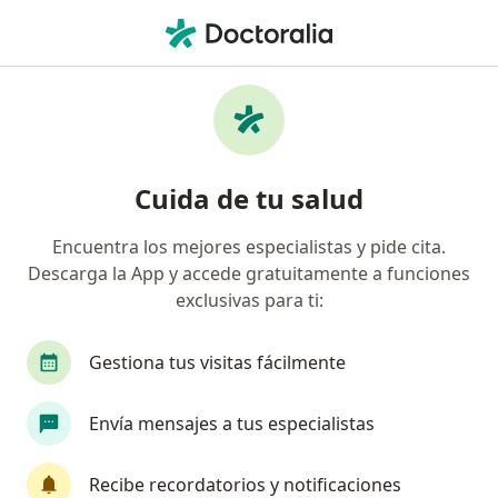
Men
Reumatólogo • Bogotá, Cundinamarca
Filtros
Seguro:
Nueva Eps S.A.
Reumatólogos recomendados de Nueva Eps
Cuida de tu salud
S.A. en Bogotá
Encuentra los mejores especialistas y pide cita.
Descarga la App y accede gratuitamente a funciones
exclusivas para ti:
Gestiona tus visitas fácilmente
Envía mensajes a tus especialistas
Dr. Santiago Bernal Macias
·
Ver más
Reumatólogo, Internista
Recibe recordatorios y notificaciones
67 opiniones