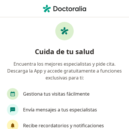
Men
Enfermedad Articular Degenerativa • Bogotá, Cundinamarca
Filtros
• 1
Seguro
Mapa
Especialistas en Enfermedad articular
Cuida de tu salud
degenerativa en Bogotá
Encuentra los mejores especialistas y pide cita.
Descarga la App y accede gratuitamente a funciones
¿Qué especialidad estás buscando?
exclusivas para ti:
Reumatólogo
Internista
Gestiona tus visitas fácilmente
Envía mensajes a tus especialistas
Recibe recordatorios y notificaciones