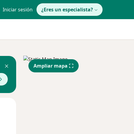
Iniciar sesión
¿Eres un especialista?
Ampliar mapa
Lun
Mar
Mié
10 Ago
11 Ago
12 Ago