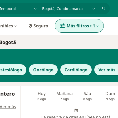
dad, enfermedad o nombre
p. ej. Bogotá
nibles
Seguro
Más filtros
•
1
 Bogotá
stesiólogo
Oncólogo
Cardiólogo
Ver más
intero
Hoy
Mañana
Sáb
Dom
6 Ago
7 Ago
8 Ago
9 Ago
Ver más
La reserva de citas en línea no está