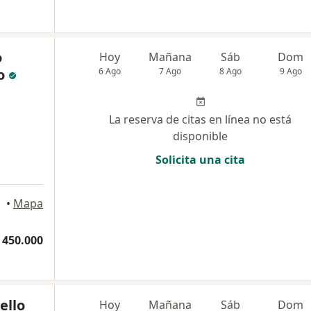
o
Hoy
Mañana
Sáb
Dom
o
6 Ago
7 Ago
8 Ago
9 Ago
La reserva de citas en línea no está
disponible
Solicita una cita
•
Mapa
 450.000
ello
Hoy
Mañana
Sáb
Dom