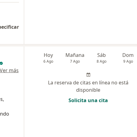
pecificar
Hoy
Mañana
Sáb
Dom
6 Ago
7 Ago
8 Ago
9 Ago
Ver más
La reserva de citas en línea no está
disponible
s,
Solicita una cita
ando