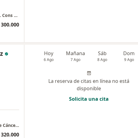
Reumatólogo Dr. Andrés Martínez Perdomo. Cons 202
 300.000
z
Hoy
Mañana
Sáb
Dom
6 Ago
7 Ago
8 Ago
9 Ago
La reserva de citas en línea no está
disponible
Solicita una cita
Centro de Tratamiento e Investigación sobre Cáncer CTIC Edificio de Innvestigación Consultorio 425
 320.000