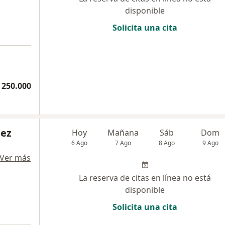
disponible
Solicita una cita
 250.000
nez
Hoy
Mañana
Sáb
Dom
6 Ago
7 Ago
8 Ago
9 Ago
Ver más
La reserva de citas en línea no está
disponible
Solicita una cita