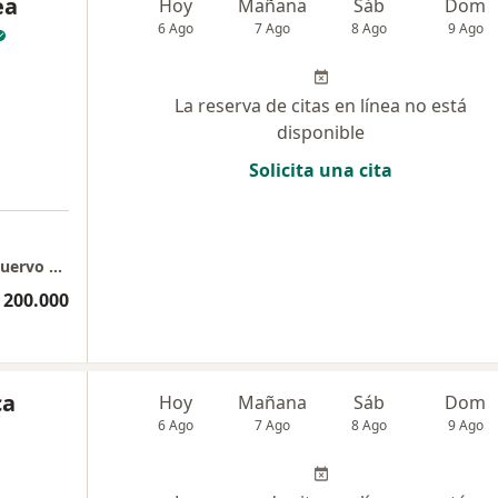
ea
Hoy
Mañana
Sáb
Dom
6 Ago
7 Ago
8 Ago
9 Ago
La reserva de citas en línea no está
disponible
Solicita una cita
Consultorio Presencial Dra. Jessica Andrea Cuervo Martínez
 200.000
ca
Hoy
Mañana
Sáb
Dom
6 Ago
7 Ago
8 Ago
9 Ago