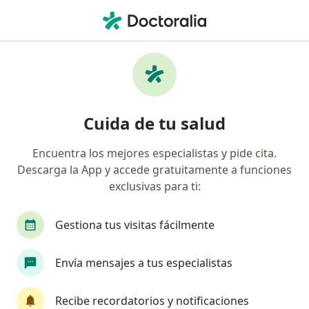
Men
Polimiositis • Bogotá, Cundinamarca
Filtros
• 1
Seguro
Mapa
Especialistas en Polimiositis en Bogotá
Cuida de tu salud
Encuentra los mejores especialistas y pide cita.
¿Qué especialidad estás buscando?
Descarga la App y accede gratuitamente a funciones
Internista
Reumatólogo
Gastroenterólo
exclusivas para ti:
Gestiona tus visitas fácilmente
Envía mensajes a tus especialistas
Recibe recordatorios y notificaciones