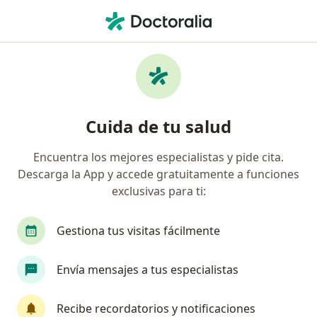
Men
Reumatólogo • Bogotá, Cundinamarca
Filtros
Seguro:
Metlife Colombia Seg
Reumatólogos recomendados de Metlife
Cuida de tu salud
Colombia Seguros De Vida S.A. en Bogotá
Encuentra los mejores especialistas y pide cita.
Descarga la App y accede gratuitamente a funciones
exclusivas para ti:
Gestiona tus visitas fácilmente
Envía mensajes a tus especialistas
Dr. Ruben Dario Mantilla Hernandez
Reumatólogo
Recibe recordatorios y notificaciones
30 opiniones