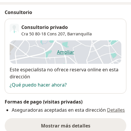
Consultorio
Consultorio privado
Cra 50 80-18 Cons 207,
Barranquilla
Ampliar
se abre en una nueva pestañ
Disponibilidad
Este especialista no ofrece reserva online en esta
dirección
¿Qué puedo hacer ahora?
Formas de pago (visitas privadas)
Aseguradoras aceptadas en esta dirección
Detalles
Mostrar más detalles
sobre la dirección