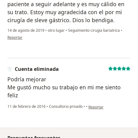
paciente a seguir adelante y es muy cálido en
su trato. Estoy muy agradecida con el por mi
cirugía de sleve gástrico. Dios lo bendiga.
14 de agosto de 2019
•
otro lugar
•
Seguimiento cirugia bariatrica
•
en opinión del usuario Cuenta eliminada
Reportar
Cuenta eliminada
Podría mejorar
Me gustó mucho su trabajo en mi me siento
feliz
en opinión del usuario Cuent
11 de febrero de 2016
•
Consultorio privado
•
•
Reportar