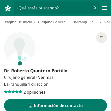
Men
¿Qué estás buscando?
Página De Inicio
Cirujano General
Barranquilla
Rob
Cambiar 
Dr.
Roberto Quintero Portillo
sobre las especializaciones
Cirujano general
·
Ver más
Barranquilla
1 dirección
2 opiniones
Información de contacto