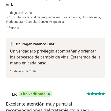
vida
10 de julio de 2026
•
Consulta presencial de psiquiatría en Bucaramanga, Floridablanca,
Piedecuesta
•
Consulta Control Psiquiatría
en opinión del usuario Ana Modesta Pinzon Aceros
•
Reportar
Dr. Roger Polanco Diaz
Un verdadero privilegio acompañar y orientar
los procesos de cambio de vida. Estaremos de la
mano en cada paso
10 de julio de 2026
LR
Cita verificada
L
Excelente atención muy puntual ,
recomendaciones del tratamiento a seguir ,