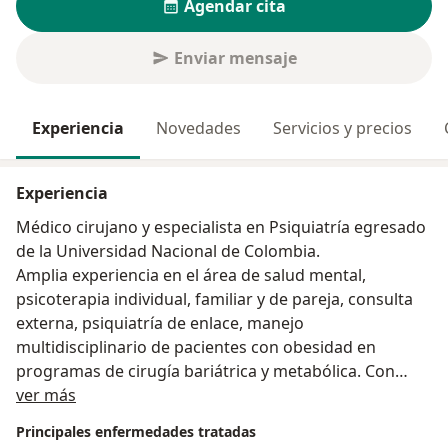
Agendar cita
Enviar mensaje
Experiencia
Novedades
Servicios y precios
Experiencia
Médico cirujano y especialista en Psiquiatría egresado
de la Universidad Nacional de Colombia.
Amplia experiencia en el área de salud mental,
psicoterapia individual, familiar y de pareja, consulta
externa, psiquiatría de enlace, manejo
multidisciplinario de pacientes con obesidad en
programas de cirugía bariátrica y metabólica. Con
Acerca de mí
entrenamiento en Mindfullness por la Pontificia
ver más
Universidad Javeriana. Experiencia en Subred Centro
Principales enfermedades tratadas
Oriente de Bogotá, Clínica del Sistema nervioso