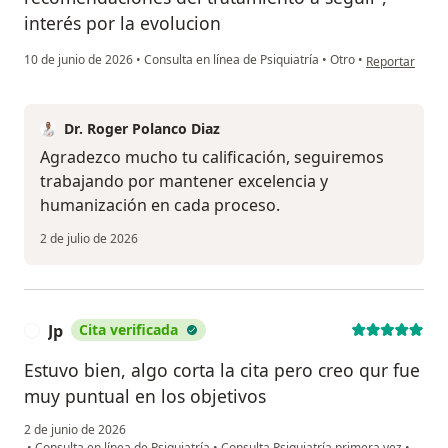
interés por la evolucion
en opinión del
10 de junio de 2026
•
Consulta en línea de Psiquiatría
•
Otro
•
Reportar
Dr. Roger Polanco Diaz
Agradezco mucho tu calificación, seguiremos
trabajando por mantener excelencia y
humanización en cada proceso.
2 de julio de 2026
Jp
Cita verificada
J
Estuvo bien, algo corta la cita pero creo qur fue
muy puntual en los objetivos
2 de junio de 2026
•
Consulta en línea de Psiquiatría
•
Consulta Psiquiatría primera vez
•