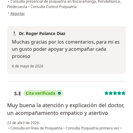
•
Consulta presencial de psiquiatría en Bucaramanga, Floridablanca,
Piedecuesta
•
Consulta Control Psiquiatría
en opinión del usuario Fredy Barrera
•
Reportar
Dr. Roger Polanco Diaz
Muchas gracias por los comentarios, para mi es
un gusto poder apoyar y acompañar cada
proceso
6 de mayo de 2026
S.E
Cita verificada
S
Muy buena la atención y explicación del doctor,
un acompañamiento empatico y asertivo
22 de abril de 2026
•
Consulta en línea de Psiquiatría
•
Consulta Psiquiatría primera vez
•