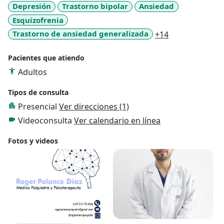
Depresión
Trastorno bipolar
Ansiedad
RENOVAR y actualmente en el Hospital Internacional
Esquizofrenia
de Colombia.
a11y_sr_more_
Trastorno de ansiedad generalizada
+14
Pacientes que atiendo
Adultos
Tipos de consulta
Presencial
Ver direcciones (1)
Videoconsulta
Ver calendario en línea
Fotos y videos