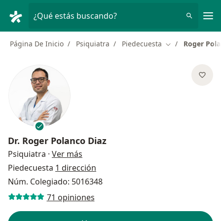
Men
¿Qué estás buscando?
Página De Inicio
Psiquiatra
Piedecuesta
Roger Pola
Cambiar de ciud
Dr.
Roger Polanco Diaz
sobre las especializaciones
Psiquiatra
·
Ver más
Piedecuesta
1 dirección
Núm. Colegiado: 5016348
71 opiniones