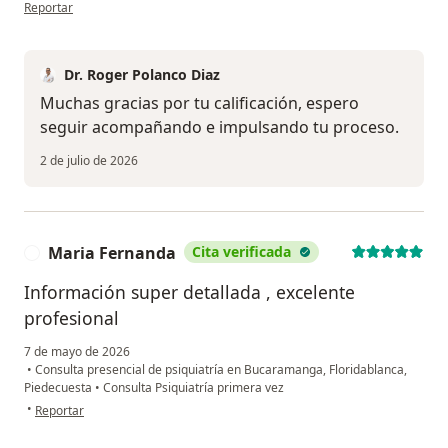
en opinión del usuario Silvia S
Reportar
Dr. Roger Polanco Diaz
Muchas gracias por tu calificación, espero
seguir acompañando e impulsando tu proceso.
2 de julio de 2026
Maria Fernanda
Cita verificada
M
Información super detallada , excelente
profesional
7 de mayo de 2026
•
Consulta presencial de psiquiatría en Bucaramanga, Floridablanca,
Piedecuesta
•
Consulta Psiquiatría primera vez
en opinión del usuario Maria Fernanda
•
Reportar