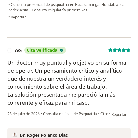
•
Consulta presencial de psiquiatría en Bucaramanga, Floridablanca,
Piedecuesta
•
Consulta Psiquiatría primera vez
en opinión del usuario JF
•
Reportar
AG
Cita verificada
A
Un doctor muy puntual y objetivo en su forma
de operar. Un pensamiento critico y analítico
que demuestra un verdadero interés y
conocimiento sobre el área de trabajo.
La solución presentada me pareció la más
coherente y eficaz para mi caso.
en opinión del 
28 de julio de 2026
•
Consulta en línea de Psiquiatría
•
Otro
•
Reportar
Dr. Roger Polanco Diaz